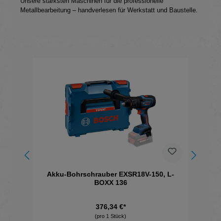
Unsere stärksten Maschinen für die professionelle
Metallbearbeitung – handverlesen für Werkstatt und Baustelle.
Produktgalerie überspringen
Akku-Bohrschrauber EXSR18V-150, L-
B
BOXX 136
376,34 €*
(pro 1 Stück)