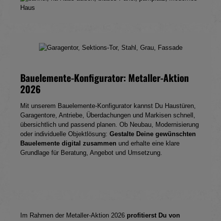
Arbeit konzentrieren!
Sehstärke sowie Gehörschutz mit Ohrabdrücken –
abgestimmt auf die persönlichen Anforderungen.
Bauelemente-Konfigurator: Metaller-Aktion
2026
Mit unserem Bauelemente-Konfigurator kannst Du Haustüren,
Garagentore, Antriebe, Überdachungen und Markisen schnell,
übersichtlich und passend planen. Ob Neubau, Modernisierung
oder individuelle Objektlösung:
Gestalte Deine gewünschten
Bauelemente digital zusammen
und erhalte eine klare
Grundlage für Beratung, Angebot und Umsetzung.