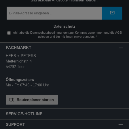
Jetzt den Newsletter abonnieren und zuverlässig über neue Produkte
und aktuelle Angebote informiert werden.
E-
Mail-
Adresse
*
Datenschutz
Ich habe die
Datenschutzbestimmungen
zur Kenntnis genommen und die
AGB
gelesen und bin mit ihnen einverstanden.
*
FACHMARKT
HEES + PETERS
Metternichstr. 4
54292 Trier
Öffnungszeiten:
Mo - Fr: 07:45 - 17:00 Uhr
Routenplaner starten
SERVICE-HOTLINE