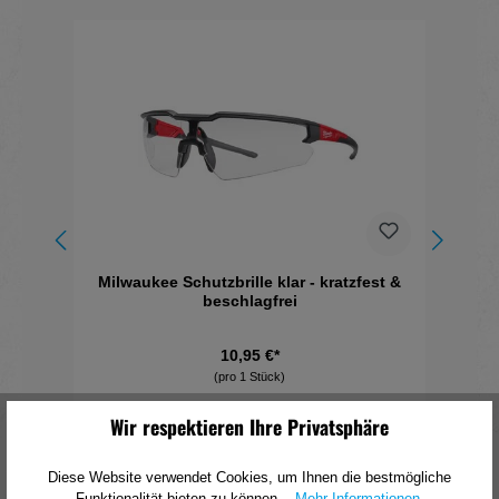
Produktgalerie überspringen
Milwaukee Schutzbrille klar - kratzfest &
beschlagfrei
10,95 €*
(pro 1 Stück)
Wir respektieren Ihre Privatsphäre
In den Warenkorb
Diese Website verwendet Cookies, um Ihnen die bestmögliche
Funktionalität bieten zu können...
Mehr Informationen
.