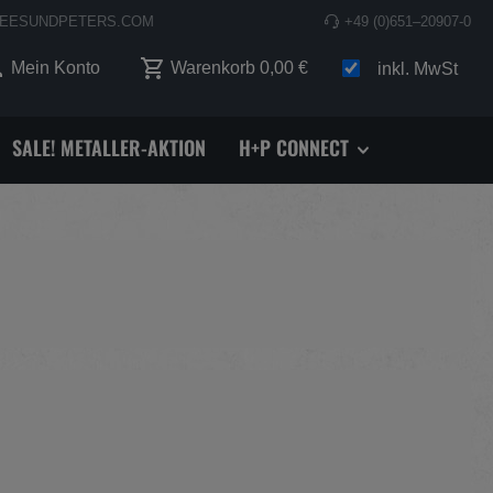
EESUNDPETERS.COM
+49 (0)651–20907-0
 0 Produkte auf dem Merkzettel
Mein Konto
Warenkorb
0,00 €
inkl. MwSt
SALE! METALLER-AKTION
H+P CONNECT