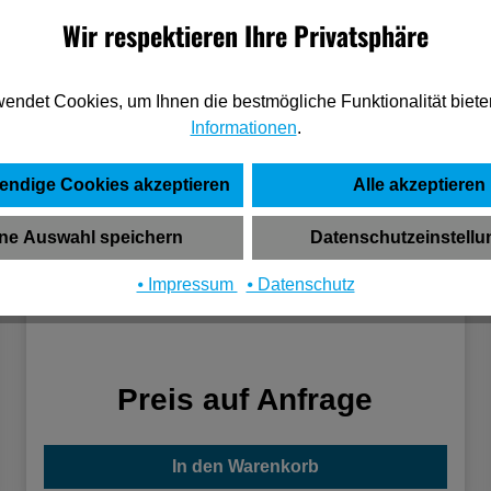
Wir respektieren Ihre Privatsphäre
endet Cookies, um Ihnen die bestmögliche Funktionalität biete
Informationen
.
endige Cookies akzeptieren
Alle akzeptieren
ne Auswahl speichern
Datenschutzeinstell
⦁ Impressum
⦁ Datenschutz
BS ROLLEN Rad C40.75
Preis auf Anfrage
In den Warenkorb