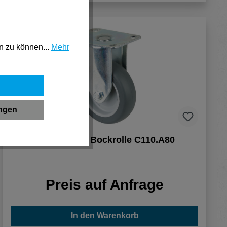
n zu können...
Mehr
ungen
BS ROLLEN Bockrolle C110.A80
Preis auf Anfrage
In den Warenkorb