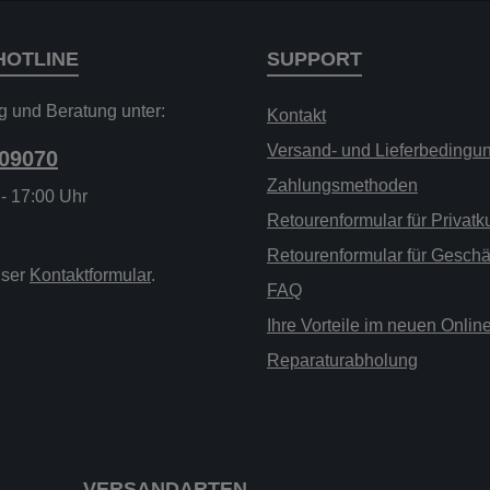
HOTLINE
SUPPORT
g und Beratung unter:
Kontakt
Versand- und Lieferbedingu
209070
Zahlungsmethoden
 - 17:00 Uhr
Retourenformular für Privat
Retourenformular für Gesch
nser
Kontaktformular
.
FAQ
Ihre Vorteile im neuen Onli
Reparaturabholung
VERSANDARTEN