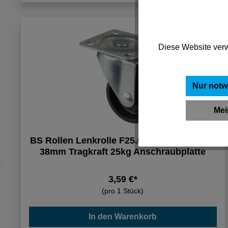
Diese Website verw
Nur notw
Mei
BS Rollen Lenkrolle F25.038 Kunststoffrad
38mm Tragkraft 25kg Anschraubplatte
3,59 €*
(pro 1 Stück)
In den Warenkorb