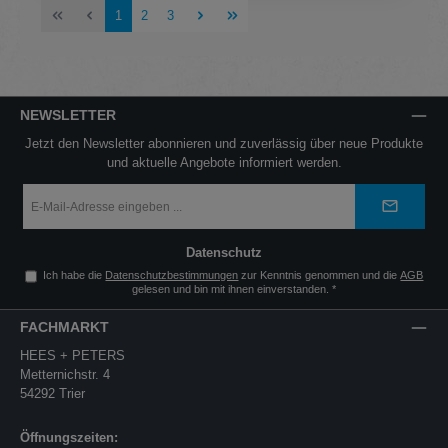
Seite
Seite
Seite
1
2
3
NEWSLETTER
Jetzt den Newsletter abonnieren und zuverlässig über neue Produkte
und aktuelle Angebote informiert werden.
E-
Mail-
Adresse
*
Datenschutz
Ich habe die
Datenschutzbestimmungen
zur Kenntnis genommen und die
AGB
gelesen und bin mit ihnen einverstanden.
*
FACHMARKT
HEES + PETERS
Metternichstr. 4
54292 Trier
Öffnungszeiten: