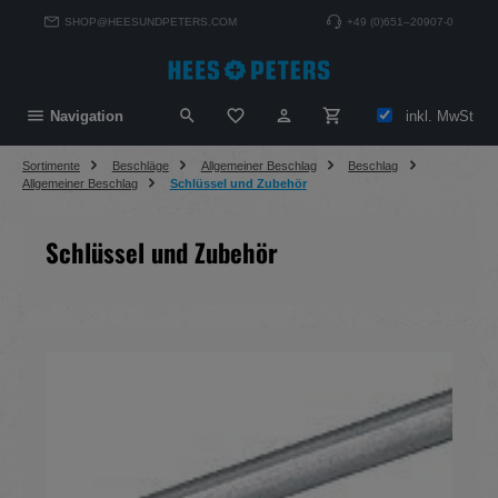
alt springen
SHOP@HEESUNDPETERS.COM
+49 (0)651–20907-0
Du hast 0 Produkte auf dem Merkzett
inkl. MwSt
Navigation
Sortimente
Beschläge
Allgemeiner Beschlag
Beschlag
Allgemeiner Beschlag
Schlüssel und Zubehör
Schlüssel und Zubehör