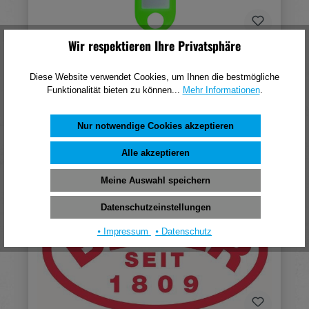
Wir respektieren Ihre Privatsphäre
HSI Schlüsselanhänger mit Loch dunkelblau lose
Diese Website verwendet Cookies, um Ihnen die bestmögliche
0,31 €*
Funktionalität bieten zu können...
Mehr Informationen
.
(pro 1 Stück)
Nur notwendige Cookies akzeptieren
In den Warenkorb
Alle akzeptieren
Meine Auswahl speichern
Datenschutzeinstellungen
⦁ Impressum
⦁ Datenschutz