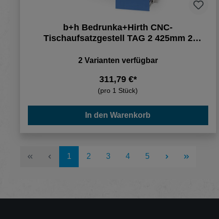
b+h Bedrunka+Hirth CNC-
Tischaufsatzgestell TAG 2 425mm 2
Etagen inkl. Einsätze
2 Varianten verfügbar
311,79 €*
(pro 1 Stück)
In den Warenkorb
Seite
Seite
Seite
Seite
Seite
1
2
3
4
5