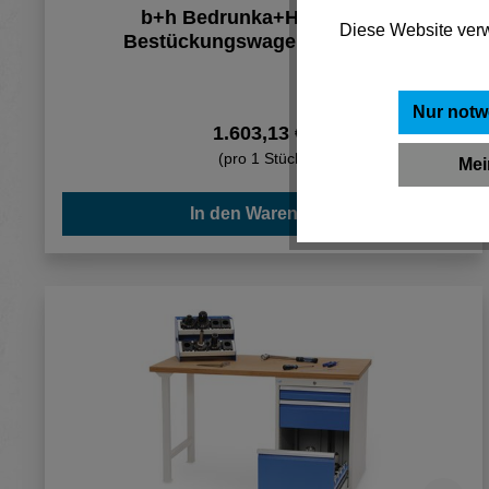
b+h Bedrunka+Hirth CNC-
Diese Website verw
Bestückungswagen 02.58.44A
990x610x1450mm Stahlblech 500kg
Nur notw
1.603,13 €*
(pro 1 Stück)
Mei
In den Warenkorb