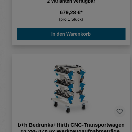
2 Varianten verfügbar
679,28 €*
(pro 1 Stück)
In den Warenkorb
b+h Bedrunka+Hirth CNC-Transportwagen
02.285.07A 6x Werkzeugaufnahmeträger