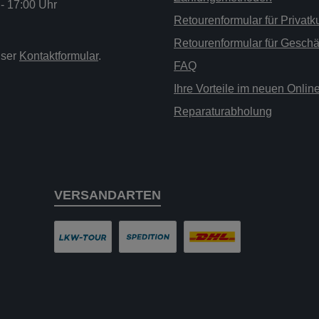
 - 17:00 Uhr
Retourenformular für Privat
Retourenformular für Gesch
nser
Kontaktformular
.
FAQ
Ihre Vorteile im neuen Onli
Reparaturabholung
VERSANDARTEN
LKW-Tour
Spedition
DHL