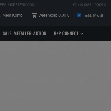
EESUNDPETERS.COM
+49 (0)651–20907-0
 0 Produkte auf dem Merkzettel
Mein Konto
Warenkorb
0,00 €
inkl. MwSt
SALE! METALLER-AKTION
H+P CONNECT