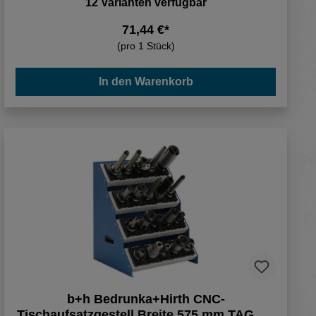
12 Varianten verfügbar
71,44 €*
(pro 1 Stück)
In den Warenkorb
b+h Bedrunka+Hirth CNC-
Tischaufsatzgestell Breite 575 mm TAG 4 4