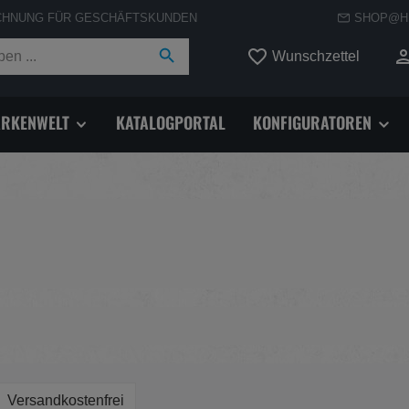
CHNUNG FÜR GESCHÄFTSKUNDEN
SHOP@H
Du hast
Wunschzettel
RKENWELT
KATALOGPORTAL
KONFIGURATOREN
Filter hinzufügen: Versandkostenfrei
Versandkostenfrei