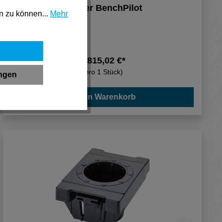
Shaper BenchPilot
n zu können...
Mehr
1.815,02 €*
(pro 1 Stück)
ungen
In den Warenkorb