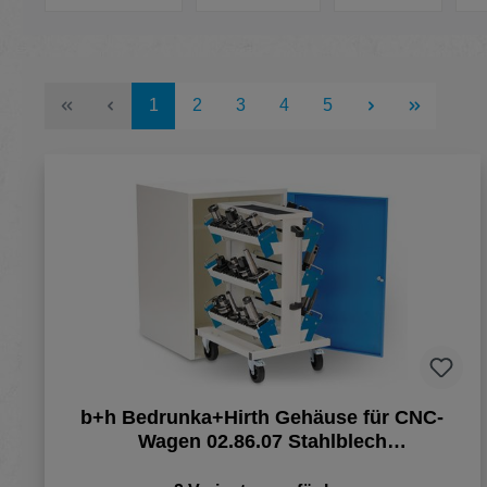
Seite
Seite
Seite
Seite
Seite
1
2
3
4
5
b+h Bedrunka+Hirth Gehäuse für CNC-
Wagen 02.86.07 Stahlblech
Zylinderschloss