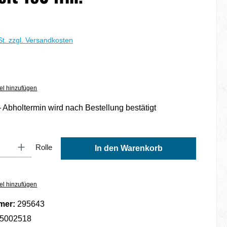
St. zzgl. Versandkosten
el hinzufügen
 Abholtermin wird nach Bestellung bestätigt
ib den gewünschten Wert ein oder benutze die Schaltflächen um die Anzahl zu erh
Rolle
In den Warenkorb
el hinzufügen
mer:
295643
5002518