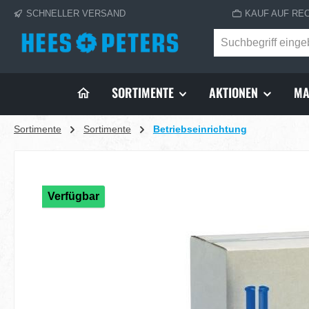
SCHNELLER VERSAND
KAUF AUF RE
springen
Zur Hauptnavigation springen
SORTIMENTE
AKTIONEN
MA
Sortimente
Sortimente
Betriebseinrichtung
Bildergalerie überspringen
Verfügbar