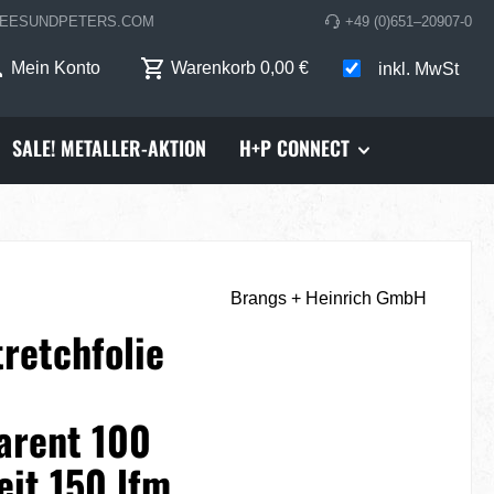
EESUNDPETERS.COM
+49 (0)651–20907-0
Mein Konto
Warenkorb
0,00 €
inkl. MwSt
SALE! METALLER-AKTION
H+P CONNECT
Brangs + Heinrich GmbH
retchfolie
arent 100
it 150 lfm.