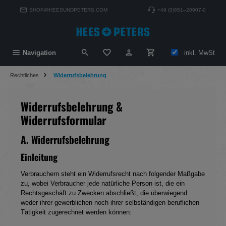
alt springen
SHOP@HEESUNDPETERS.COM
+49 (0)651–20907-0
Du hast 0 Produkte auf dem Merkzett
inkl. MwSt
Navigation
Rechtliches
Widerrufsbelehrung
Widerrufsbelehrung &
Widerrufsformular
A. Widerrufsbelehrung
Einleitung
Verbrauchern steht ein Widerrufsrecht nach folgender Maßgabe
zu, wobei Verbraucher jede natürliche Person ist, die ein
Rechtsgeschäft zu Zwecken abschließt, die überwiegend
weder ihrer gewerblichen noch ihrer selbständigen beruflichen
Tätigkeit zugerechnet werden können: