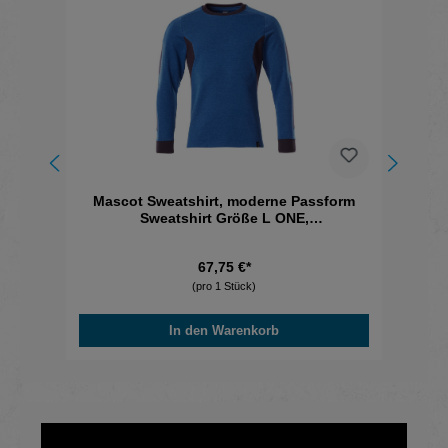
rne
Mascot Sweatshirt, moderne Passform
Ma
uss
Sweatshirt Größe L ONE,
u
azurblau/schwarzblau
67,75 €*
(pro 1 Stück)
In den Warenkorb