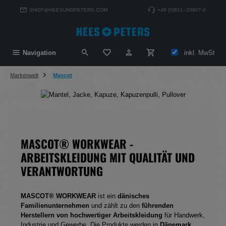
alt springen
SHOP@HEESUNDPETERS.COM
+49 (0)651–20907-0
Du hast 0 Produkte auf dem Merkzett
inkl. MwSt
Navigation
Markenwelt
Mascot
MASCOT® WORKWEAR -
ARBEITSKLEIDUNG MIT QUALITÄT UND
VERANTWORTUNG
MASCOT® WORKWEAR
ist ein
dänisches
Familienunternehmen
und zählt zu den
führenden
Herstellern von hochwertiger Arbeitskleidung
für Handwerk,
Industrie und Gewerbe. Die Produkte werden in
Dänemark