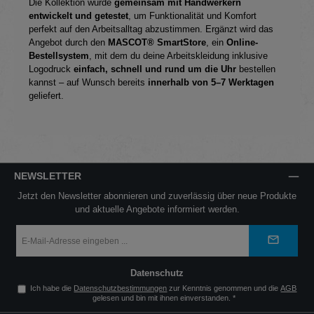
Die Kollektion wurde
gemeinsam mit Handwerkern
entwickelt und getestet
, um Funktionalität und Komfort
perfekt auf den Arbeitsalltag abzustimmen. Ergänzt wird das
Angebot durch den
MASCOT® SmartStore
, ein
Online-
Bestellsystem
, mit dem du deine Arbeitskleidung inklusive
Logodruck
einfach, schnell und rund um die Uhr
bestellen
kannst – auf Wunsch bereits
innerhalb von 5–7 Werktagen
geliefert.
NEWSLETTER
Jetzt den Newsletter abonnieren und zuverlässig über neue Produkte
und aktuelle Angebote informiert werden.
E-
Mail-
Adresse
*
Datenschutz
Ich habe die
Datenschutzbestimmungen
zur Kenntnis genommen und die
AGB
gelesen und bin mit ihnen einverstanden.
*