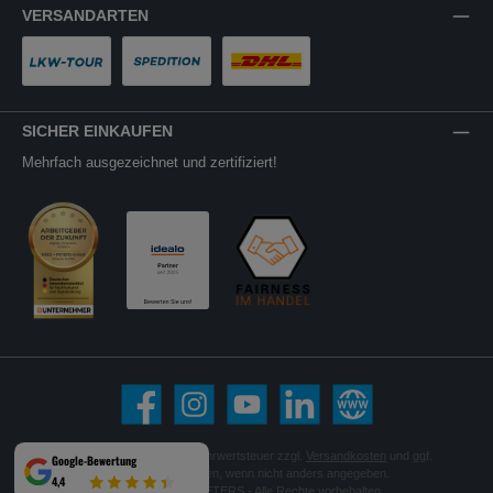
VERSANDARTEN
LKW-Tour
Spedition
DHL
SICHER EINKAUFEN
Mehrfach ausgezeichnet und zertifiziert!
Facebook
Instagram
YouTube
LinkedIn
Website
Alle Preise inkl. gesetzl. Mehrwertsteuer zzgl.
Versandkosten
und ggf.
Google-Bewertung
Nachnahmegebühren, wenn nicht anders angegeben.
4,4
© 2026 HEES + PETERS - Alle Rechte vorbehalten.