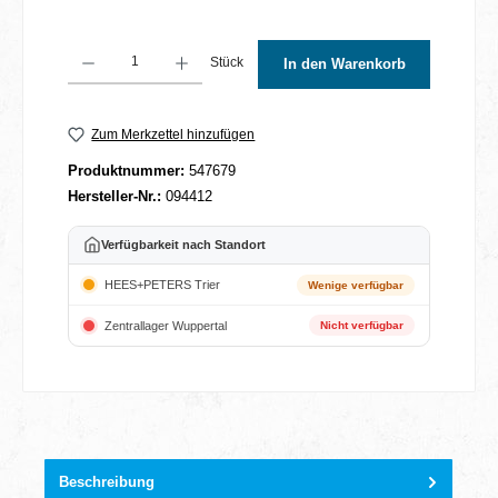
Produkt Anzahl: Gib den gewünschten Wert ein oder benutze die Schaltflächen um 
Stück
In den Warenkorb
Zum Merkzettel hinzufügen
Produktnummer:
547679
Hersteller-Nr.:
094412
Verfügbarkeit nach Standort
HEES+PETERS Trier
Wenige verfügbar
Zentrallager Wuppertal
Nicht verfügbar
Beschreibung