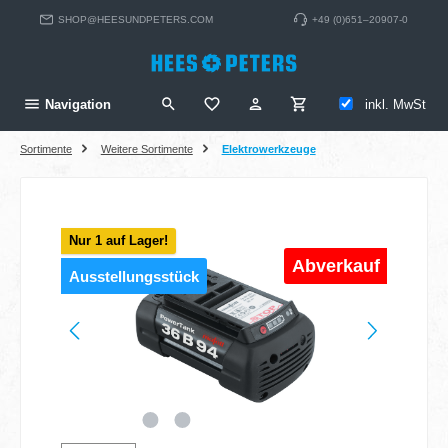
alt springen
SHOP@HEESUNDPETERS.COM
+49 (0)651–20907-0
inkl. MwSt
Navigation
Sortimente
Weitere Sortimente
Elektrowerkzeuge
Bildergalerie überspringen
Nur 1 auf Lager!
Abverkauf
Ausstellungsstück