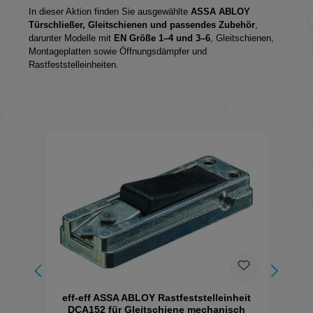
In
dieser
Aktion
finden
Sie
ausgewählte
ASSA
ABLOY
Türschließer,
Gleitschienen
und
passendes
Zubehör
,
darunter
Modelle
mit
EN
Größe
1–
4
und
3–
6
,
Gleitschienen,
Montageplatten
sowie
Öffnungsdämpfer
und
Rastfeststelleinheiten.
Produktgalerie überspringen
eff-eff ASSA ABLOY Rastfeststelleinheit
e
DCA152 für Gleitschiene mechanisch