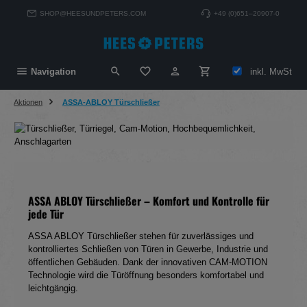
alt springen
SHOP@HEESUNDPETERS.COM
+49 (0)651–20907-0
Du hast 0 Produkte auf dem Merkzett
inkl. MwSt
Navigation
Aktionen
ASSA-ABLOY Türschließer
ASSA
ABLOY
Türschließer
–
Komfort
und
Kontrolle
für
jede
Tür
ASSA
ABLOY
Türschließer
stehen
für
zuverlässiges
und
kontrolliertes
Schließen
von
Türen
in
Gewerbe,
Industrie
und
öffentlichen
Gebäuden.
Dank
der
innovativen
CAM-
MOTION
Technologie
wird
die
Türöffnung
besonders
komfortabel
und
leichtgängig.