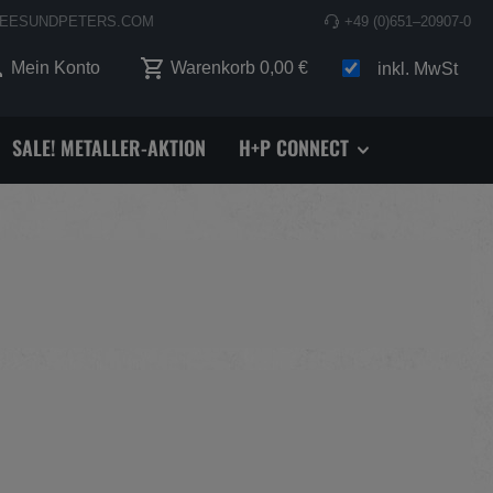
EESUNDPETERS.COM
+49 (0)651–20907-0
 0 Produkte auf dem Merkzettel
Mein Konto
Warenkorb
0,00 €
inkl. MwSt
SALE! METALLER-AKTION
H+P CONNECT