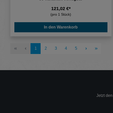
121,02 €*
(pro 1 Stück)
In den Warenkorb
Seite
Seite
Seite
Seite
Seite
1
2
3
4
5
Jetzt de