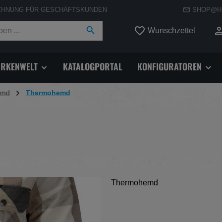
CHNUNG FÜR GESCHÄFTSKUNDEN
SHOP@H
Du hast
Wunschzettel
RKENWELT
KATALOGPORTAL
KONFIGURATOREN
emd
Thermohemd
Thermohemd