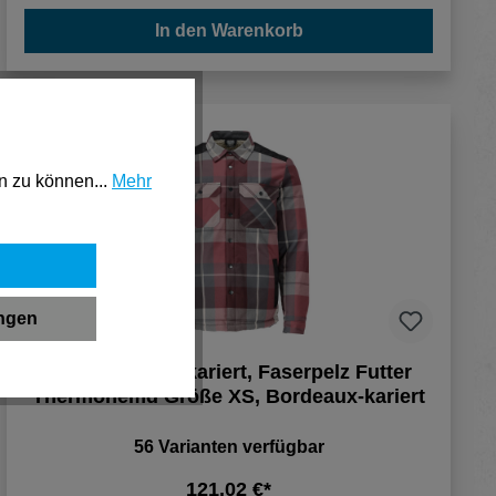
In den Warenkorb
n zu können...
Mehr
ungen
Mascot Hemd, kariert, Faserpelz Futter
Thermohemd Größe XS, Bordeaux-kariert
56 Varianten verfügbar
121,02 €*