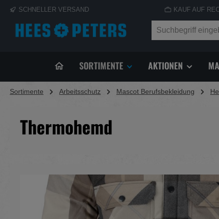
SCHNELLER VERSAND
KAUF AUF RE
springen
Zur Hauptnavigation springen
SORTIMENTE
AKTIONEN
MA
Sortimente
Arbeitsschutz
Mascot Berufsbekleidung
H
Thermohemd