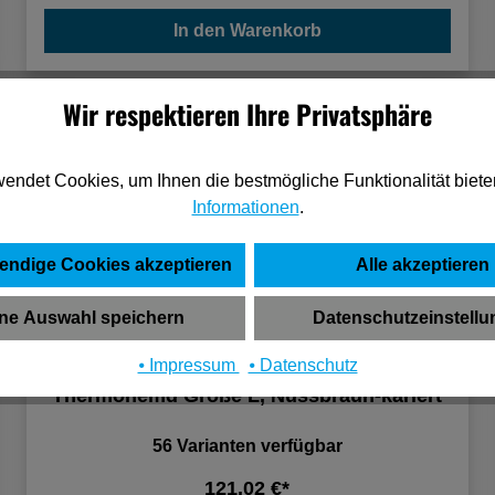
In den Warenkorb
Wir respektieren Ihre Privatsphäre
endet Cookies, um Ihnen die bestmögliche Funktionalität biete
Informationen
.
endige Cookies akzeptieren
Alle akzeptieren
ne Auswahl speichern
Datenschutzeinstell
⦁ Impressum
⦁ Datenschutz
Mascot Hemd, kariert, Faserpelz Futter
Thermohemd Größe L, Nussbraun-kariert
56 Varianten verfügbar
121,02 €*