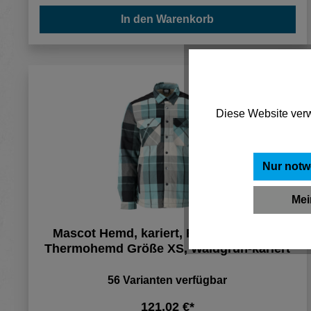
In den Warenkorb
Diese Website verw
Nur notw
Mei
Mascot Hemd, kariert, Faserpelz Futter
Thermohemd Größe XS, Waldgrün-kariert
56 Varianten verfügbar
121,02 €*