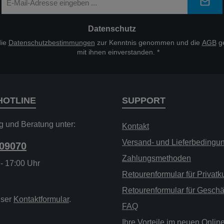
Mail-
Adresse
*
Datenschutz
die
Datenschutzbestimmungen
zur Kenntnis genommen und die
AGB
ge
mit ihnen einverstanden.
*
HOTLINE
SUPPORT
g und Beratung unter:
Kontakt
Versand- und Lieferbedingu
209070
Zahlungsmethoden
 - 17:00 Uhr
Retourenformular für Privat
Retourenformular für Gesch
nser
Kontaktformular
.
FAQ
Ihre Vorteile im neuen Onli