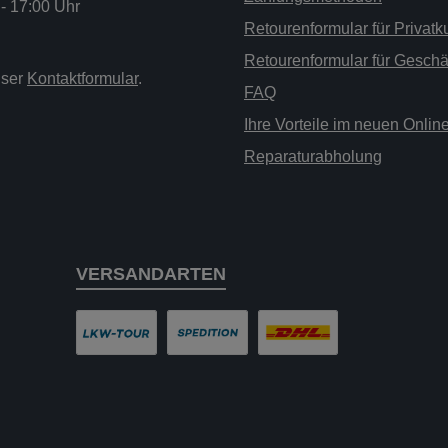
 - 17:00 Uhr
Retourenformular für Privat
Retourenformular für Gesch
nser
Kontaktformular
.
FAQ
Ihre Vorteile im neuen Onli
Reparaturabholung
VERSANDARTEN
LKW-Tour
Spedition
DHL