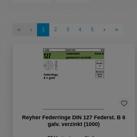
Seite
Seite
Seite
Seite
Seite
1
2
3
4
5
Reyher Federringe DIN 127 Federst. B 6
galv. verzinkt (1000)