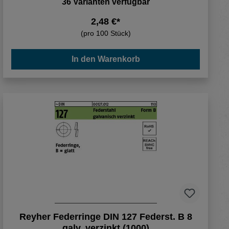
36 Varianten verfügbar
2,48 €*
(pro 100 Stück)
In den Warenkorb
Reyher Federringe DIN 127 Federst. B 8
galv. verzinkt (1000)