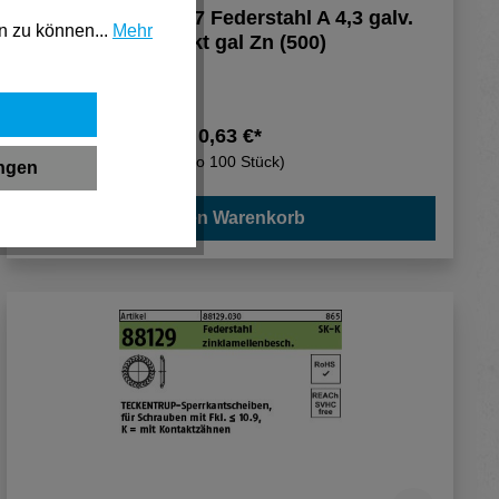
Reyher DIN 6797 Federstahl A 4,3 galv.
n zu können...
Mehr
verzinkt gal Zn (500)
0,63 €*
(pro 100 Stück)
ungen
In den Warenkorb