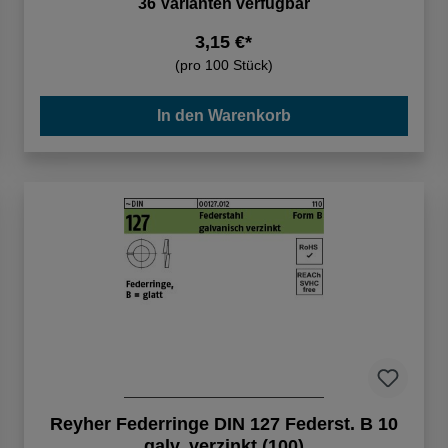
36 Varianten verfügbar
3,15 €*
(pro 100 Stück)
In den Warenkorb
Reyher Federringe DIN 127 Federst. B 10
galv. verzinkt (100)