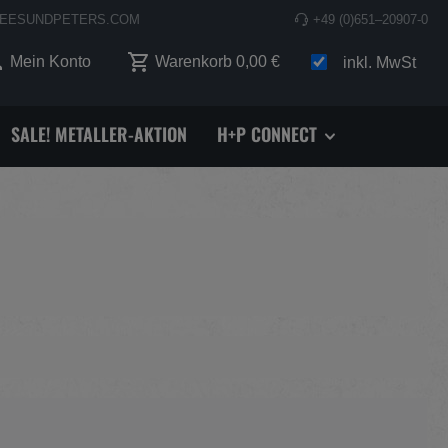
EESUNDPETERS.COM
+49 (0)651–20907-0
 0 Produkte auf dem Merkzettel
Mein Konto
Warenkorb
0,00 €
inkl. MwSt
SALE! METALLER-AKTION
H+P CONNECT