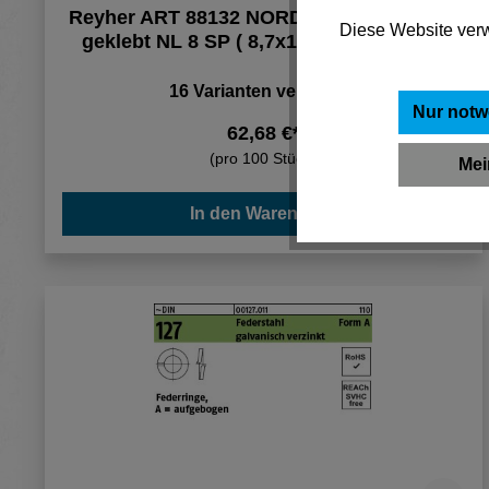
Reyher ART 88132 NORD-LOCK Scheiben
Diese Website verw
geklebt NL 8 SP ( 8,7x16,6x2,5) flZn (20
16 Varianten verfügbar
Nur notw
62,68 €*
(pro 100 Stück)
Mei
In den Warenkorb