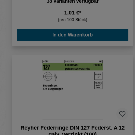
38 Varianten verfügbar
1,01 €*
(pro 100 Stück)
In den Warenkorb
Reyher Federringe DIN 127 Federst. A 12
galv. verzinkt (100)