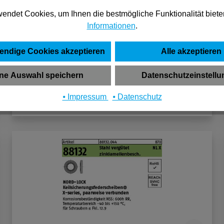
Reyher ART 88132 NORD-LOCK-Scheiben
endet Cookies, um Ihnen die bestmögliche Funktionalität biete
geklebt 1.4547 (254 SMO) NL 6 SS (200)
Informationen
.
8 Varianten verfügbar
endige Cookies akzeptieren
Alle akzeptieren
196,49 €*
(pro 100 Stück)
ne Auswahl speichern
Datenschutzeinstell
⦁ Impressum
⦁ Datenschutz
In den Warenkorb