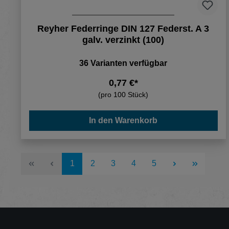
Reyher Federringe DIN 127 Federst. A 3
galv. verzinkt (100)
36 Varianten verfügbar
0,77 €*
(pro 100 Stück)
In den Warenkorb
Seite
Seite
Seite
Seite
Seite
1
2
3
4
5