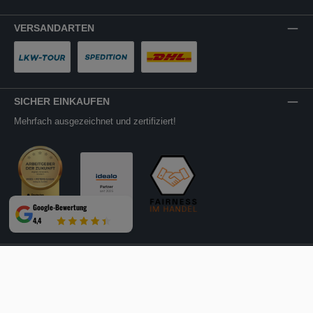
PayPal
Rechnung
VERSANDARTEN
LKW-Tour
Spedition
DHL
SICHER EINKAUFEN
Mehrfach ausgezeichnet und zertifiziert!
Google-Bewertung
4,4
Facebook
Instagram
YouTube
LinkedIn
Website
Alle Preise inkl. gesetzl. Mehrwertsteuer zzgl.
Versandkosten
und ggf.