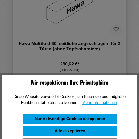
Hawa Multifold 30, seitliche angeschlagen, für 2
Türen (ohne Topfscharniere)
290,62 €*
(pro 1 Stück)
Wir respektieren Ihre Privatsphäre
In den Warenkorb
Diese Website verwendet Cookies, um Ihnen die bestmögliche
Funktionalität bieten zu können...
Mehr Informationen
.
Nur notwendige Cookies akzeptieren
Alle akzeptieren