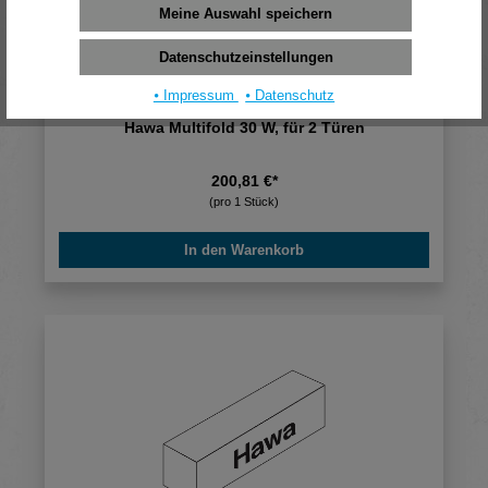
Meine Auswahl speichern
Datenschutzeinstellungen
⦁ Impressum
⦁ Datenschutz
Hawa Multifold 30 W, für 2 Türen
200,81 €*
(pro 1 Stück)
In den Warenkorb