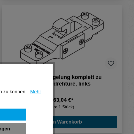
Hawa Verriegelung komplett zu
Schiebedrehtüre, links
n zu können...
Mehr
463,04 €*
(pro 1 Stück)
In den Warenkorb
ungen