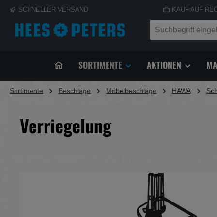
SCHNELLER VERSAND
KAUF AUF RE
springen
Zur Hauptnavigation springen
SORTIMENTE
AKTIONEN
MA
Sortimente
Beschläge
Möbelbeschläge
HAWA
Sch
Verriegelung