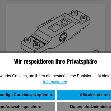
Wir respektieren Ihre Privatsphäre
Hawa Verriegelung komplett zu
Schiebependeltüre rechts
endet Cookies, um Ihnen die bestmögliche Funktionalität biete
Informationen
.
174,19 €*
(pro 1 Stück)
endige Cookies akzeptieren
Alle akzeptieren
In den Warenkorb
ne Auswahl speichern
Datenschutzeinstell