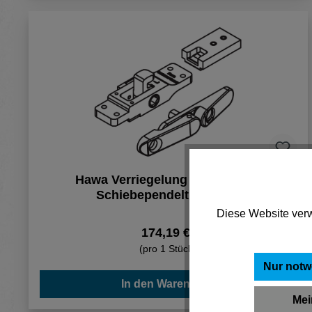
Hawa Verriegelung komplett zu
Schiebependeltüre links
Diese Website verw
174,19 €*
(pro 1 Stück)
Nur notw
In den Warenkorb
Mei