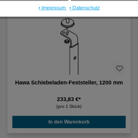
⦁ Impressum
⦁ Datenschutz
Hawa Schiebeladen-Feststeller, 1200 mm
233,83 €*
(pro 1 Stück)
In den Warenkorb