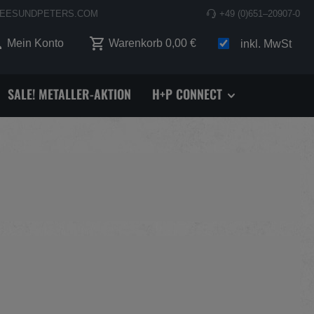
EESUNDPETERS.COM
+49 (0)651–20907-0
 0 Produkte auf dem Merkzettel
Mein Konto
Warenkorb
0,00 €
inkl. MwSt
SALE! METALLER-AKTION
H+P CONNECT