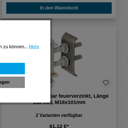
In den Warenkorb
n zu können...
Mehr
ungen
Torband verstellbar feuerverzinkt, Länge
136 mm, M16x101mm
2 Varianten verfügbar
61,12 €*