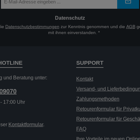
Mail-
Adresse
*
Datenschutz
die
Datenschutzbestimmungen
zur Kenntnis genommen und die
AGB
ge
mit ihnen einverstanden.
*
HOTLINE
SUPPORT
g und Beratung unter:
Kontakt
Versand- und Lieferbedingu
209070
Zahlungsmethoden
 - 17:00 Uhr
Retourenformular für Privat
Retourenformular für Gesch
nser
Kontaktformular
.
FAQ
Ihre Vorteile im neuen Onli