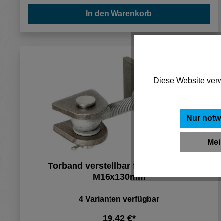
In den Warenkorb
Diese Website verw
Nur notw
Mei
Torband verstellbar feuerverzinkt,
M16x130mm
4 Varianten verfügbar
19,42 €*