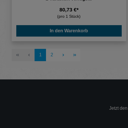
80,73 €*
(pro 1 Stück)
In den Warenkorb
Seite
Seite
1
2
Jetzt de