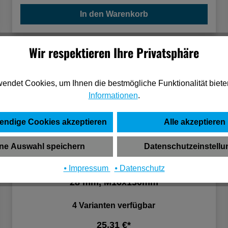
In den Warenkorb
Wir respektieren Ihre Privatsphäre
endet Cookies, um Ihnen die bestmögliche Funktionalität biete
Informationen
.
endige Cookies akzeptieren
Alle akzeptieren
ne Auswahl speichern
Datenschutzeinstell
⦁ Impressum
⦁ Datenschutz
Torband verstellbar feuerverzinkt, Stift Ø
28 mm, M16x130mm
4 Varianten verfügbar
25,31 €*