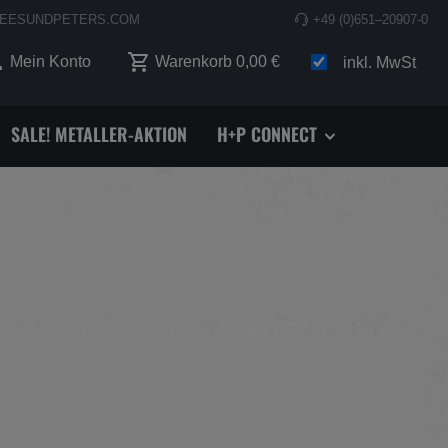
EESUNDPETERS.COM
+49 (0)651–20907-0
 0 Produkte auf dem Merkzettel
Mein Konto
Warenkorb
0,00 €
inkl. MwSt
SALE! METALLER-AKTION
H+P CONNECT