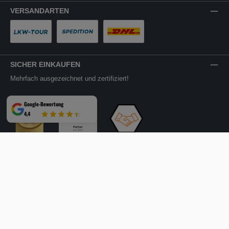
VERSANDARTEN
LKW-Tour
Spedition
DHL
SICHER EINKAUFEN
Mehrfach ausgezeichnet und zertifiziert!
Google-Bewertung
4,4
Facebook
Instagram
YouTube
LinkedIn
Website
Alle Preise inkl. gesetzl. Mehrwertsteuer zzgl.
Versandkosten
und ggf.
Nachnahmegebühren, wenn nicht anders angegeben.