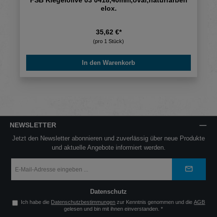
elox.
35,62 €*
(pro 1 Stück)
In den Warenkorb
NEWSLETTER
Jetzt den Newsletter abonnieren und zuverlässig über neue Produkte
und aktuelle Angebote informiert werden.
E-
Mail-
Adresse
*
Datenschutz
Ich habe die
Datenschutzbestimmungen
zur Kenntnis genommen und die
AGB
gelesen und bin mit ihnen einverstanden.
*