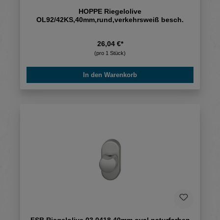
HOPPE Riegelolive
OL92/42KS,40mm,rund,verkehrsweiß besch.
26,04 €*
(pro 1 Stück)
In den Warenkorb
FSB Riegelolive 03 0418,40mm,oval,naturfarben