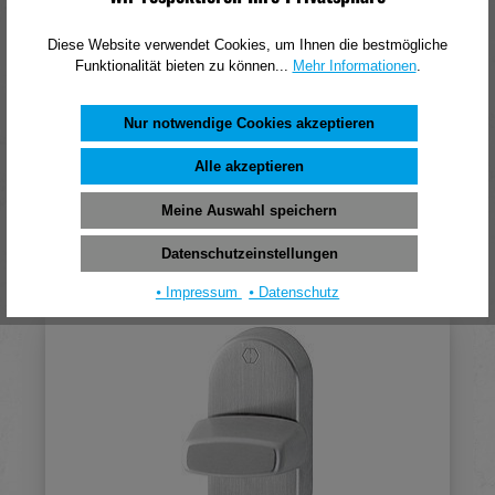
Diese Website verwendet Cookies, um Ihnen die bestmögliche
Funktionalität bieten zu können...
Mehr Informationen
.
FSB Riegelolive 03 0418,40mm,oval,edelstahl
matt
Nur notwendige Cookies akzeptieren
Alle akzeptieren
57,25 €*
(pro 1 Stück)
Meine Auswahl speichern
In den Warenkorb
Datenschutzeinstellungen
⦁ Impressum
⦁ Datenschutz