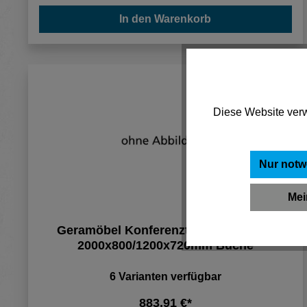
In den Warenkorb
Diese Website verw
Nur notw
Mei
Geramöbel Konferenztisch faßförmig
2000x800/1200x720mm Buche
6 Varianten verfügbar
883,91 €*