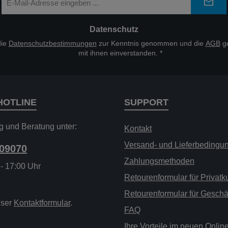
Mail-
Adresse
*
Datenschutz
die
Datenschutzbestimmungen
zur Kenntnis genommen und die
AGB
ge
mit ihnen einverstanden.
*
HOTLINE
SUPPORT
g und Beratung unter:
Kontakt
Versand- und Lieferbedingu
209070
Zahlungsmethoden
 - 17:00 Uhr
Retourenformular für Privat
Retourenformular für Gesch
nser
Kontaktformular
.
FAQ
Ihre Vorteile im neuen Onli