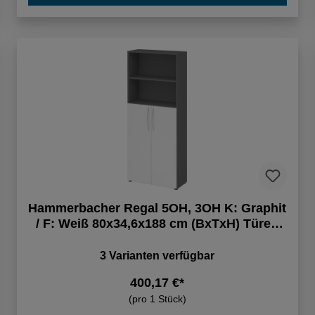
Hammerbacher Regal 5OH, 3OH K: Graphit
/ F: Weiß 80x34,6x188 cm (BxTxH) Türen
unten BM 4770
3 Varianten verfügbar
400,17 €*
(pro 1 Stück)