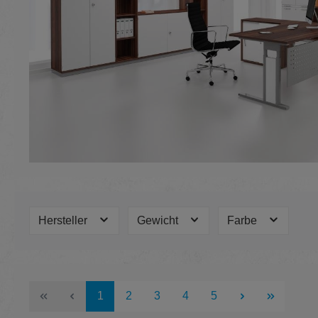
Hersteller
Gewicht
Farbe
Seite
Seite
Seite
Seite
Seite
1
2
3
4
5