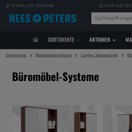
SCHNELLER VERSAND
KAUF AUF RE
springen
Zur Hauptnavigation springen
SORTIMENTE
AKTIONEN
MA
Sortimente
Betriebseinrichtung
Layher Steigtechnik
Bü
Büromöbel-Systeme