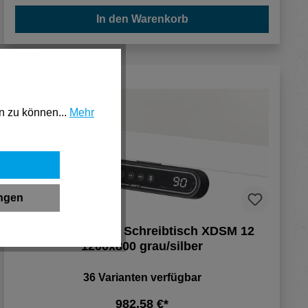
In den Warenkorb
n zu können...
Mehr
ungen
Hammerbacher Schreibtisch XDSM 12
1200x800 grau/silber
36 Varianten verfügbar
982,58 €*