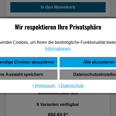
In den Warenkorb
Wir respektieren Ihre Privatsphäre
endet Cookies, um Ihnen die bestmögliche Funktionalität biete
Informationen
.
endige Cookies akzeptieren
Alle akzeptieren
ne Auswahl speichern
Datenschutzeinstell
⦁ Impressum
⦁ Datenschutz
Geramöbel Schreibtisch C-Fuß Weiß
1800x800/,680-820
6 Varianten verfügbar
652,63 €*