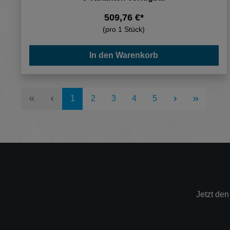
509,76 €*
(pro 1 Stück)
In den Warenkorb
Seite
Seite
Seite
Seite
Seite
1
2
3
4
5
Jetzt de