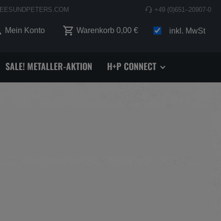
EESUNDPETERS.COM
+49 (0)651–20907-0
 0 Produkte auf dem Merkzettel
Mein Konto
Warenkorb
0,00 €
inkl. MwSt
SALE! METALLER-AKTION
H+P CONNECT