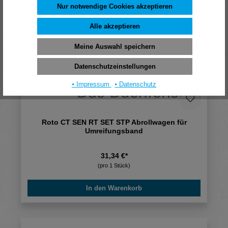
Nur notwendige Cookies akzeptieren
Alle akzeptieren
Meine Auswahl speichern
Datenschutzeinstellungen
⦁ Impressum
⦁ Datenschutz
Roto CT SEN RT SET STP Abrollwagen für
Umreifungsband
31,34 €*
(pro 1 Stück)
In den Warenkorb