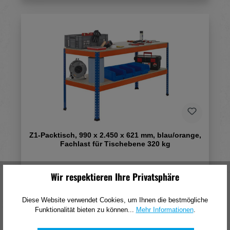
Z1-Packtisch, 990 x 2.450 x 621 mm, blau/orange,
Fachlast für Tischebene 320 kg
460,18 €*
Wir respektieren Ihre Privatsphäre
(pro 1 Stück)
Diese Website verwendet Cookies, um Ihnen die bestmögliche
In den Warenkorb
Funktionalität bieten zu können...
Mehr Informationen
.