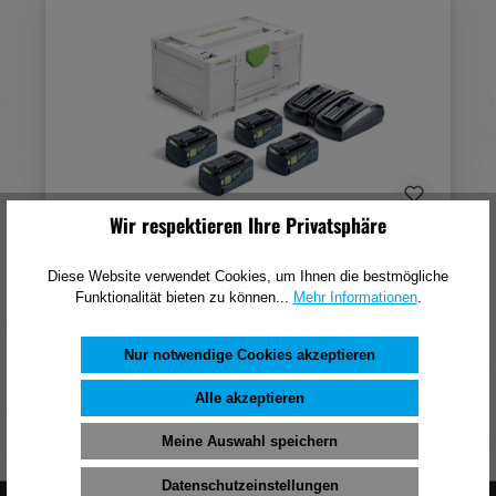
Wir respektieren Ihre Privatsphäre
Festool Energie-Set SYS 18V 4xHP5,0/TCL6DUO
Diese Website verwendet Cookies, um Ihnen die bestmögliche
Funktionalität bieten zu können...
Mehr Informationen
.
Preis auf Anfrage
Nur notwendige Cookies akzeptieren
In den Warenkorb
Alle akzeptieren
Meine Auswahl speichern
Datenschutzeinstellungen