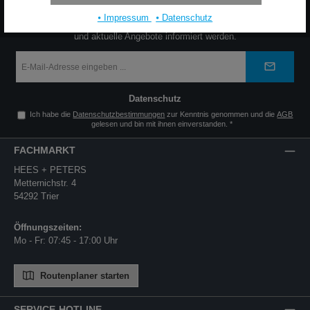
NEWSLETTER
⦁ Impressum
⦁ Datenschutz
Jetzt den Newsletter abonnieren und zuverlässig über neue Produkte
und aktuelle Angebote informiert werden.
E-
Mail-
Adresse
*
Datenschutz
Ich habe die
Datenschutzbestimmungen
zur Kenntnis genommen und die
AGB
gelesen und bin mit ihnen einverstanden.
*
FACHMARKT
HEES + PETERS
Metternichstr. 4
54292 Trier
Öffnungszeiten:
Mo - Fr: 07:45 - 17:00 Uhr
Routenplaner starten
SERVICE-HOTLINE