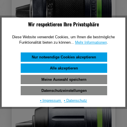
Wir respektieren Ihre Privatsphäre
Diese Website verwendet Cookies, um Ihnen die bestmögliche
Funktionalität bieten zu können...
Mehr Informationen
.
Festool Schnellspannbohrfutter KC 13-1/2-MMFP
Nur notwendige Cookies akzeptieren
96,16 €*
(pro 1 Stück)
Alle akzeptieren
In den Warenkorb
Meine Auswahl speichern
Datenschutzeinstellungen
⦁ Impressum
⦁ Datenschutz