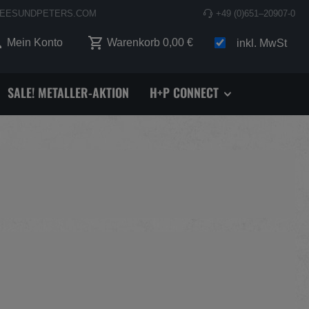
EESUNDPETERS.COM
+49 (0)651–20907-0
 0 Produkte auf dem Merkzettel
Mein Konto
Warenkorb
0,00 €
inkl. MwSt
SALE! METALLER-AKTION
H+P CONNECT