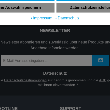
ne Auswahl speichern
Datenschutzeinstell
⦁ Impressum
⦁ Datenschutz
NEWSLETTER
n Newsletter abonnieren und zuverlässig über neue Produkte und
Angebote informiert werden.
E-
Mail-
Adresse
*
Datenschutz
die
Datenschutzbestimmungen
zur Kenntnis genommen und die
AGB
ge
mit ihnen einverstanden.
*
HOTLINE
SUPPORT