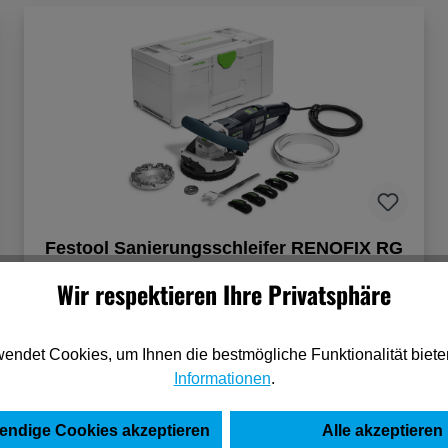
Festool Sanierungsschleifer RENOFIX RG
130 ECI-Set DIA HD
Wir respektieren Ihre Privatsphäre
1.296,55 €*
(pro 1 Stück)
endet Cookies, um Ihnen die bestmögliche Funktionalität biete
Informationen
.
In den Warenkorb
endige Cookies akzeptieren
Alle akzeptieren