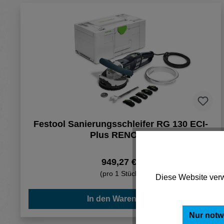
Festool Sanierungsschleifer RG 130 ECI-
Plus RENOFIX
949,27 €*
(pro 1 Stück)
Diese Website verw
In den Warenkorb
Nur notw