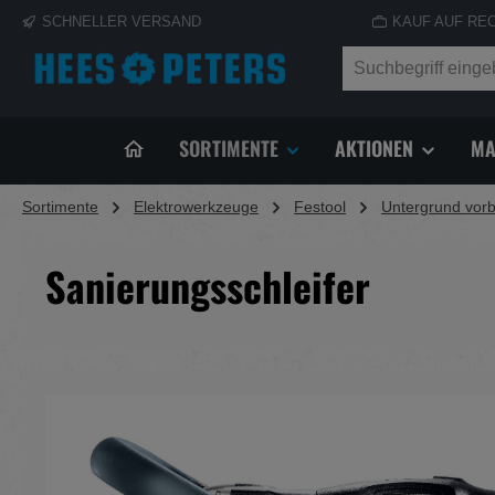
SCHNELLER VERSAND
KAUF AUF RE
springen
Zur Hauptnavigation springen
SORTIMENTE
AKTIONEN
MA
Sortimente
Elektrowerkzeuge
Festool
Untergrund vorb
Sanierungsschleifer