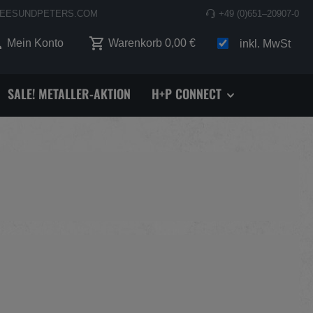
EESUNDPETERS.COM
+49 (0)651–20907-0
 0 Produkte auf dem Merkzettel
Mein Konto
Warenkorb
0,00 €
inkl. MwSt
SALE! METALLER-AKTION
H+P CONNECT