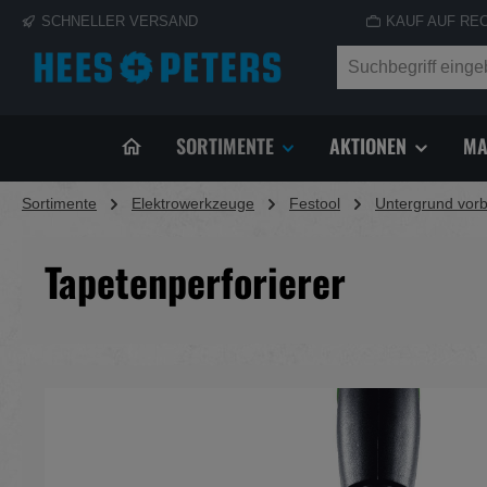
SCHNELLER VERSAND
KAUF AUF RE
springen
Zur Hauptnavigation springen
SORTIMENTE
AKTIONEN
MA
Sortimente
Elektrowerkzeuge
Festool
Untergrund vorb
Tapetenperforierer