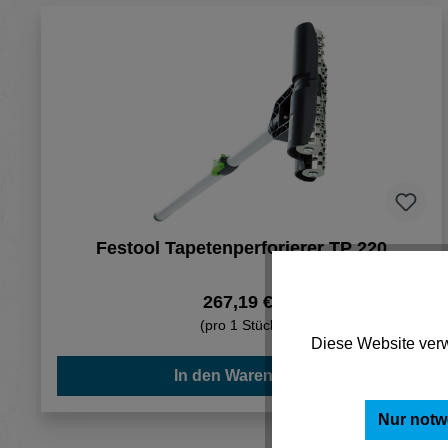
Festool Tapetenperforierer TP 220
267,19 €*
(pro 1 Stück)
Diese Website verw
In den Warenkorb
Nur notw