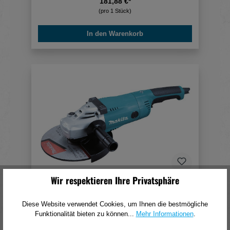
181,88 €*
(pro 1 Stück)
In den Warenkorb
Wir respektieren Ihre Privatsphäre
Makita Winkelschleifer GA9020RF
Diese Website verwendet Cookies, um Ihnen die bestmögliche
198,58 €*
Funktionalität bieten zu können...
Mehr Informationen
.
(pro 1 Stück)