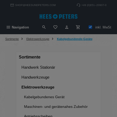
alt springen
SHOP@HEESUNDPETERS.COM
+49 (0)651–20907-0
Du hast 0 Produkte auf dem Merkzett
inkl. MwSt
Navigation
Sortimente
Elektrowerkzeuge
Kabelgebundende-Geräte
Sortimente
Handwerk Stationär
Handwerkzeuge
Elektrowerkzeuge
Kabelgebundenes Gerät
Maschinen- und gerätenahes Zubehör
Antriebsscheiben