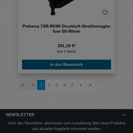
Prebena 7XR-RK90 Druckluft-Streifennagler
fuer 50-90mm
301,19 €*
(pro 1 Stück)
In den Warenkorb
Seite
Seite
Seite
Seite
Seite
1
2
3
4
5
NEWSLETTER
Jetzt den Newsletter abonnieren und zuverlässig über neue Produkte
und aktuelle Angebote informiert werden.