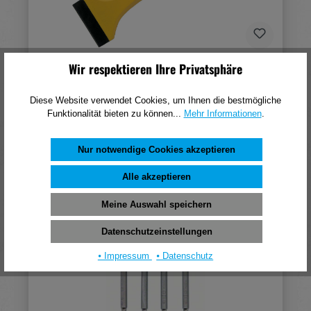
Wir respektieren Ihre Privatsphäre
Stanley Fliesenmeissel FatMax m. Handschutz
75mm
Diese Website verwendet Cookies, um Ihnen die bestmögliche
13,30 €*
Funktionalität bieten zu können...
Mehr Informationen
.
(pro 1 Stück)
Nur notwendige Cookies akzeptieren
In den Warenkorb
Alle akzeptieren
Meine Auswahl speichern
Datenschutzeinstellungen
⦁ Impressum
⦁ Datenschutz