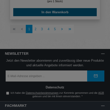
(pro 1 Stück)
In den Warenkorb
Seite
Seite
Seite
Seite
Seite
1
2
3
4
5
NEWSLETTER
Jetzt den Newsletter abonnieren und zuverlässig über neue Produkte
und aktuelle Angebote informiert werden.
E-
Mail-
Adresse
*
Datenschutz
Ich habe die
Datenschutzbestimmungen
zur Kenntnis genommen und die
AGB
gelesen und bin mit ihnen einverstanden.
*
FACHMARKT