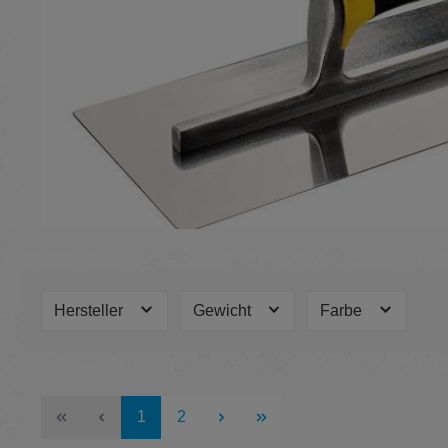
Hersteller
Gewicht
Farbe
Seite
Seite
1
2