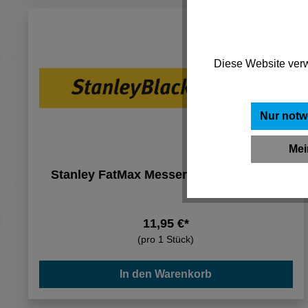
Diese Website verw
Nur notw
Mei
Stanley FatMax Messerholster 0-10-028
11,95 €*
(pro 1 Stück)
In den Warenkorb