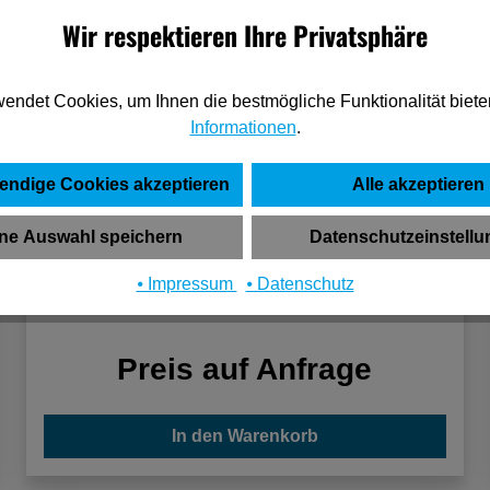
Wir respektieren Ihre Privatsphäre
endet Cookies, um Ihnen die bestmögliche Funktionalität biete
Informationen
.
endige Cookies akzeptieren
Alle akzeptieren
ne Auswahl speichern
Datenschutzeinstell
Stanley Lackschaber 25mm
⦁ Impressum
⦁ Datenschutz
Preis auf Anfrage
In den Warenkorb