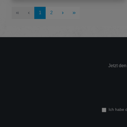
Seite
Seite
1
2
Jetzt de
Ich habe 