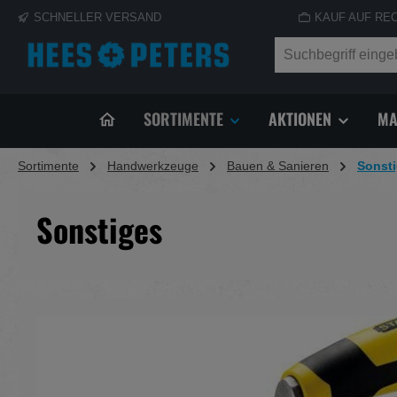
SCHNELLER VERSAND
KAUF AUF RE
springen
Zur Hauptnavigation springen
SORTIMENTE
AKTIONEN
MA
Sortimente
Handwerkzeuge
Bauen & Sanieren
Sonst
Sonstiges