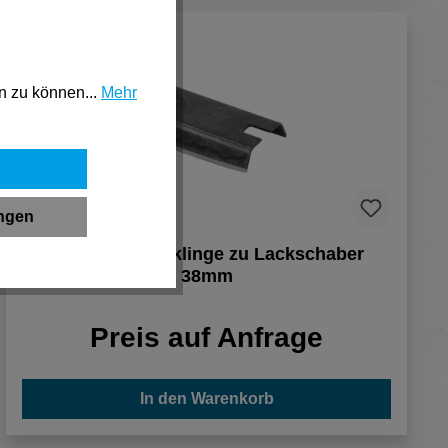
n zu können...
Mehr
ungen
Stanley Ersatzklinge zu Lackschaber
38mm
Preis auf Anfrage
In den Warenkorb