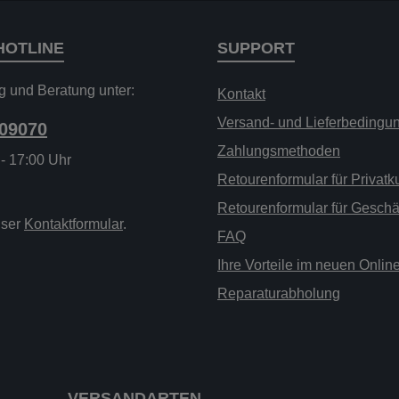
HOTLINE
SUPPORT
g und Beratung unter:
Kontakt
Versand- und Lieferbedingu
209070
Zahlungsmethoden
 - 17:00 Uhr
Retourenformular für Privat
Retourenformular für Gesch
nser
Kontaktformular
.
FAQ
Ihre Vorteile im neuen Onli
Reparaturabholung
VERSANDARTEN