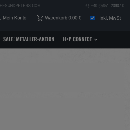
EESUNDPETERS.COM
+49 (0)651–20907-0
 0 Produkte auf dem Merkzettel
Mein Konto
Warenkorb
0,00 €
inkl. MwSt
SALE! METALLER-AKTION
H+P CONNECT