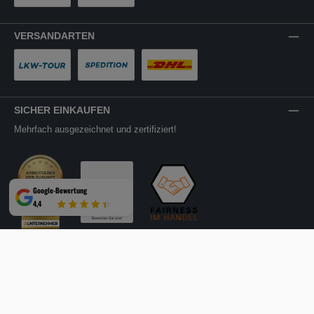
PayPal
Rechnung
VERSANDARTEN
LKW-Tour
Spedition
DHL
SICHER EINKAUFEN
Mehrfach ausgezeichnet und zertifiziert!
Google-Bewertung
4,4
Facebook
Instagram
YouTube
LinkedIn
Website