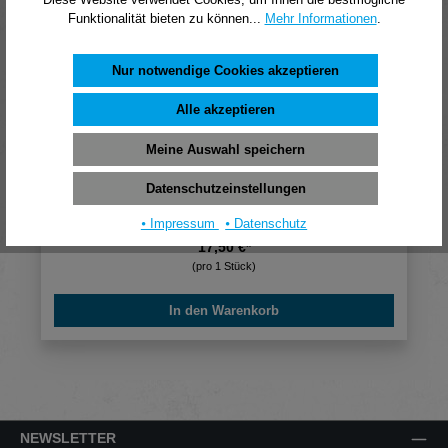
Funktionalität bieten zu können...
Mehr Informationen
.
Nur notwendige Cookies akzeptieren
Alle akzeptieren
Meine Auswahl speichern
Bosch Schaft für Scheibenfräse mit
Datenschutzeinstellungen
Führungskugellager, 8 mm, D 22 mm, G 60,3 mm
⦁ Impressum
⦁ Datenschutz
17,50 €*
(pro 1 Stück)
In den Warenkorb
NEWSLETTER