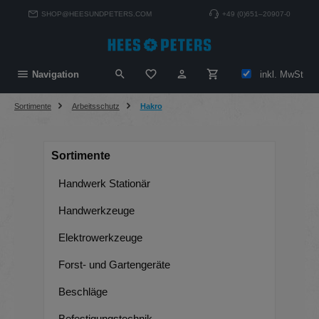
alt springen
SHOP@HEESUNDPETERS.COM
+49 (0)651–20907-0
Du hast 0 Produkte auf dem Merkzett
inkl. MwSt
Navigation
Sortimente
Arbeitsschutz
Hakro
Sortimente
Handwerk Stationär
Handwerkzeuge
Elektrowerkzeuge
Forst- und Gartengeräte
Beschläge
Befestigungstechnik