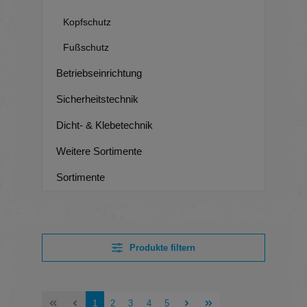
Kopfschutz
Fußschutz
Betriebseinrichtung
Sicherheitstechnik
Dicht- & Klebetechnik
Weitere Sortimente
Sortimente
Produkte filtern
Seite
Seite
Seite
Seite
Seite
1
2
3
4
5