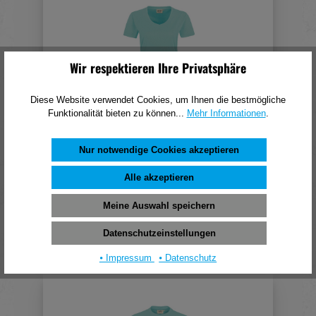
Wir respektieren Ihre Privatsphäre
Diese Website verwendet Cookies, um Ihnen die bestmögliche
Funktionalität bieten zu können...
Mehr Informationen
.
HAKRO Damen V-Shirt MIKRALINAR®
Nur notwendige Cookies akzeptieren
eisgrün S
Alle akzeptieren
15,62 €*
(pro 1 Stück)
Meine Auswahl speichern
In den Warenkorb
Datenschutzeinstellungen
⦁ Impressum
⦁ Datenschutz