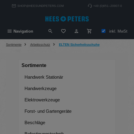
alt springen
SHOP@HEESUNDPETERS.COM
+49 (0)651–20907-0
Du hast 0 Produkte auf dem Merkzett
inkl. MwSt
Navigation
Sortimente
Arbeitsschutz
ELTEN Sicherheitsschuhe
Sortimente
Handwerk Stationär
Handwerkzeuge
Elektrowerkzeuge
Forst- und Gartengeräte
Beschläge
Befestigungstechnik