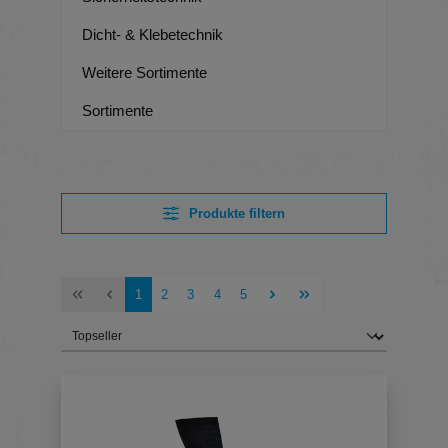
Dicht- & Klebetechnik
Weitere Sortimente
Sortimente
Produkte filtern
Seite
Seite
Seite
Seite
Seite
1
2
3
4
5