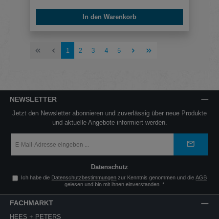
In den Warenkorb
Seite
Seite
Seite
Seite
Seite
1
2
3
4
5
NEWSLETTER
Jetzt den Newsletter abonnieren und zuverlässig über neue Produkte
und aktuelle Angebote informiert werden.
E-
Mail-
Adresse
*
Datenschutz
Ich habe die
Datenschutzbestimmungen
zur Kenntnis genommen und die
AGB
gelesen und bin mit ihnen einverstanden.
*
FACHMARKT
HEES + PETERS