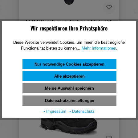
ELTEN Ganzflächige Einlegesohle ELTEN
SensiCare Low, Gr. 43
Wir respektieren Ihre Privatsphäre
9,81 €*
Diese Website verwendet Cookies, um Ihnen die bestmögliche
(pro 1 Paar)
Funktionalität bieten zu können...
Mehr Informationen
.
In den Warenkorb
Nur notwendige Cookies akzeptieren
Alle akzeptieren
Meine Auswahl speichern
Datenschutzeinstellungen
⦁ Impressum
⦁ Datenschutz