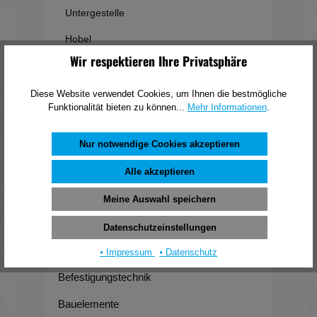
Untergestelle
Hobel
Wir respektieren Ihre Privatsphäre
Raspeln & Feilen
Stechbeitel & Drechslerbeitel
Diese Website verwendet Cookies, um Ihnen die bestmögliche
Funktionalität bieten zu können...
Mehr Informationen
.
Blindnietsetzgeräte
Führungsschienen
Nur notwendige Cookies akzeptieren
Sonstiges
Alle akzeptieren
Elektrowerkzeuge
Meine Auswahl speichern
Forst- und Gartengeräte
Datenschutzeinstellungen
Beschläge
⦁ Impressum
⦁ Datenschutz
Befestigungstechnik
Bauelemente