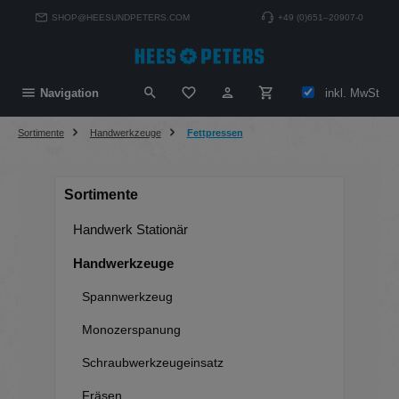
alt springen
SHOP@HEESUNDPETERS.COM
+49 (0)651–20907-0
Du hast 0 Produkte auf dem Merkzett
inkl. MwSt
Navigation
Sortimente
Handwerkzeuge
Fettpressen
Sortimente
Handwerk Stationär
Handwerkzeuge
Spannwerkzeug
Monozerspanung
Schraubwerkzeugeinsatz
Fräsen