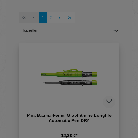
Seite
Seite
1
2
Pica Baumarker m. Graphitmine Longlife
Automatic Pen DRY
12,38 €*