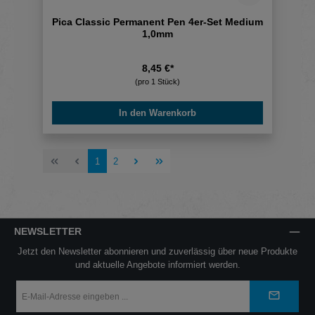
Pica Classic Permanent Pen 4er-Set Medium
1,0mm
8,45 €*
(pro 1 Stück)
In den Warenkorb
Seite
Seite
1
2
NEWSLETTER
Jetzt den Newsletter abonnieren und zuverlässig über neue Produkte
und aktuelle Angebote informiert werden.
E-
Mail-
Adresse
*