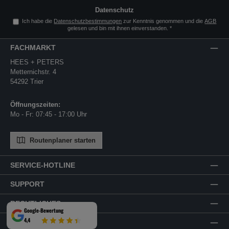
Datenschutz
Ich habe die
Datenschutzbestimmungen
zur Kenntnis genommen und die
AGB
gelesen und bin mit ihnen einverstanden.
*
FACHMARKT
HEES + PETERS
Metternichstr. 4
54292 Trier
Öffnungszeiten:
Mo - Fr: 07:45 - 17:00 Uhr
Routenplaner starten
SERVICE-HOTLINE
SUPPORT
RECHTLICHES
Google-Bewertung
4,4
ZAHLUNGSARTEN