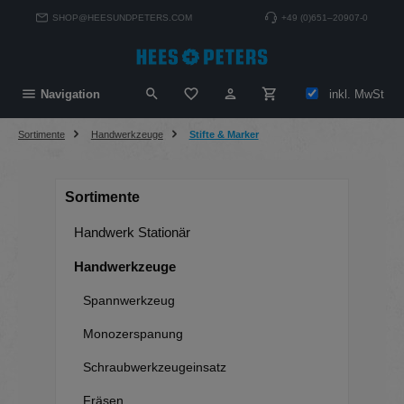
alt springen
SHOP@HEESUNDPETERS.COM
+49 (0)651–20907-0
Du hast 0 Produkte auf dem Merkzett
inkl. MwSt
Navigation
Sortimente
Handwerkzeuge
Stifte & Marker
Sortimente
Handwerk Stationär
Handwerkzeuge
Spannwerkzeug
Monozerspanung
Schraubwerkzeugeinsatz
Fräsen