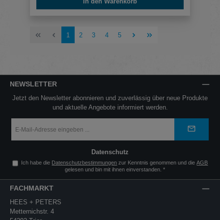
In den Warenkorb
Seite
Seite
Seite
Seite
Seite
1
2
3
4
5
NEWSLETTER
Jetzt den Newsletter abonnieren und zuverlässig über neue Produkte
und aktuelle Angebote informiert werden.
E-
Mail-
Adresse
*
Datenschutz
Ich habe die
Datenschutzbestimmungen
zur Kenntnis genommen und die
AGB
gelesen und bin mit ihnen einverstanden.
*
FACHMARKT
HEES + PETERS
Metternichstr. 4