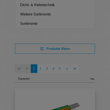
Dicht- & Klebetechnik
Weitere Sortimente
Sortimente
Produkte filtern
Seite
Seite
Seite
Seite
Seite
1
2
3
4
5