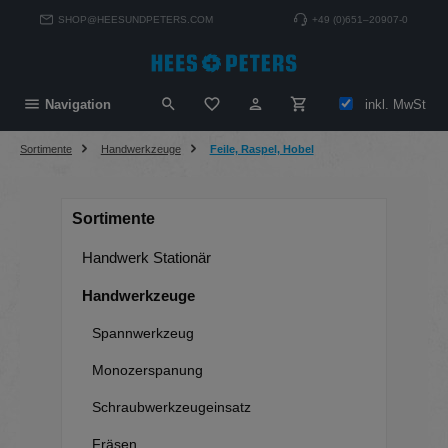
alt springen
SHOP@HEESUNDPETERS.COM
+49 (0)651–20907-0
Du hast 0 Produkte auf dem Merkzett
inkl. MwSt
Navigation
Sortimente
Handwerkzeuge
Feile, Raspel, Hobel
Sortimente
Handwerk Stationär
Handwerkzeuge
Spannwerkzeug
Monozerspanung
Schraubwerkzeugeinsatz
Fräsen