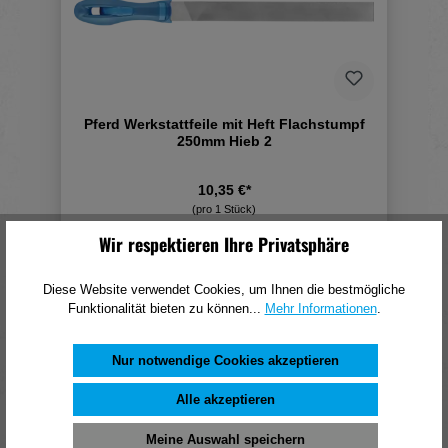
Pferd Werkstattfeile mit Heft Flachstumpf
250mm Hieb 2
10,35 €*
(pro 1 Stück)
Wir respektieren Ihre Privatsphäre
In den Warenkorb
Diese Website verwendet Cookies, um Ihnen die bestmögliche
Funktionalität bieten zu können...
Mehr Informationen
.
Nur notwendige Cookies akzeptieren
Alle akzeptieren
Meine Auswahl speichern