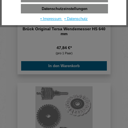
Datenschutzeinstellungen
⦁ Impressum
⦁ Datenschutz
Brück Original Tersa Wendemesser HS 640
mm
47,84 €*
(pro 1 Paar)
In den Warenkorb