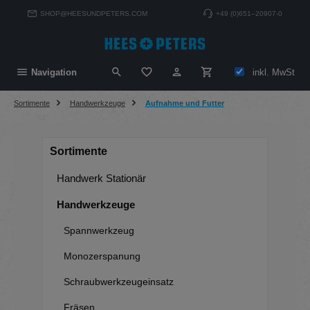
alt springen
SHOP@HEESUNDPETERS.COM
+49 (0)651–20907-0
Du hast 0 Produkte auf dem Merkzett
inkl. MwSt
Navigation
Sortimente
Handwerkzeuge
Aufnahme und Futter
Sortimente
Handwerk Stationär
Handwerkzeuge
Spannwerkzeug
Monozerspanung
Schraubwerkzeugeinsatz
Fräsen