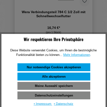
Wera Verbindungsteil 784 C 1/2 Zoll mit
Schnellwechselfutter
16,74 €*
(pro 1 Stück)
Wir respektieren Ihre Privatsphäre
In den Warenkorb
Diese Website verwendet Cookies, um Ihnen die bestmögliche
Funktionalität bieten zu können...
Mehr Informationen
.
Nur notwendige Cookies akzeptieren
Alle akzeptieren
Meine Auswahl speichern
Datenschutzeinstellungen
⦁ Impressum
⦁ Datenschutz