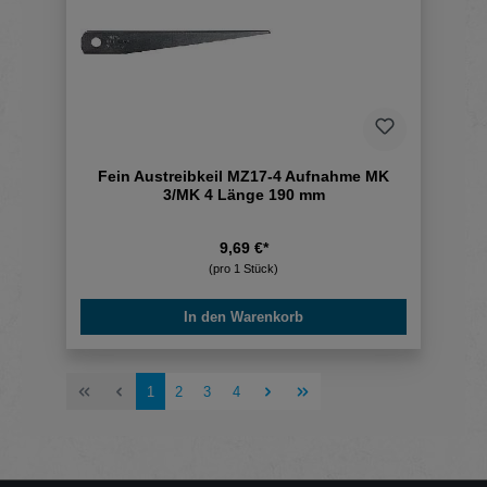
Fein Austreibkeil MZ17-4 Aufnahme MK
3/MK 4 Länge 190 mm
9,69 €*
(pro 1 Stück)
In den Warenkorb
Seite
Seite
Seite
Seite
1
2
3
4