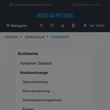
alt springen
SHOP@HEESUNDPETERS.COM
+49 (0)651–20907-0
Du hast 0 Produkte auf dem Merkzett
inkl. MwSt
Navigation
Sortimente
Handwerkzeuge
Untergestelle
Sortimente
Handwerk Stationär
Handwerkzeuge
Spannwerkzeug
Monozerspanung
Schraubwerkzeugeinsatz
Fräsen