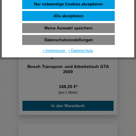
Nur notwendige Cookies akzeptieren
Alle akzeptieren
Meine Auswahl speichern
Datenschutzeinstellungen
⦁ Impressum
⦁ Datenschutz
Bosch Transport- und Arbeitstisch GTA
2600
168,25 €*
(pro 1 Stück)
In den Warenkorb