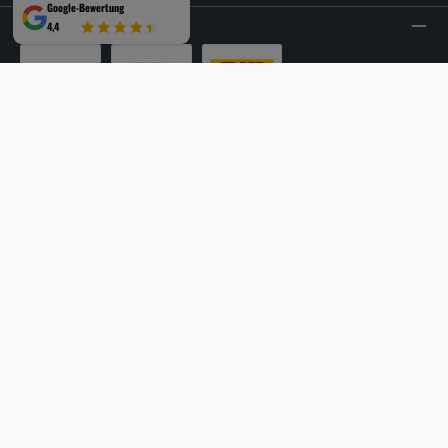
Google-Bewertung
VERSANDARTEN
4,4
LKW-Tour
Spedition
DHL
SICHER EINKAUFEN
Mehrfach ausgezeichnet und zertifiziert!
Facebook
Instagram
YouTube
LinkedIn
Website
Alle Preise inkl. gesetzl. Mehrwertsteuer zzgl.
Versandkosten
und ggf.
Nachnahmegebühren, wenn nicht anders angegeben.