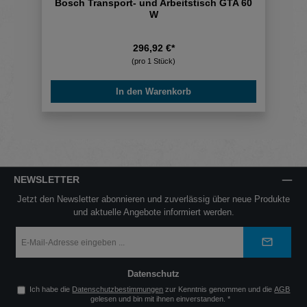
Bosch Transport- und Arbeitstisch GTA 60
W
296,92 €*
(pro 1 Stück)
In den Warenkorb
NEWSLETTER
Jetzt den Newsletter abonnieren und zuverlässig über neue Produkte
und aktuelle Angebote informiert werden.
E-
Mail-
Adresse
*
Datenschutz
Ich habe die
Datenschutzbestimmungen
zur Kenntnis genommen und die
AGB
gelesen und bin mit ihnen einverstanden.
*