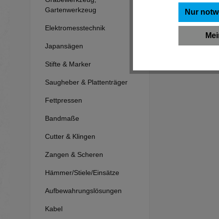
Gartenwerkzeug
Nur notw
Elektromesstechnik
Mei
Japansägen
Stifte & Marker
Saugheber & Plattenträger
Fettpressen
Bandmaße
Cutter & Klingen
Zangen & Scheren
Hämmer/Stiele/Einsätze
Aufbewahrungslösungen
Kabel