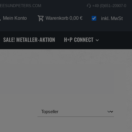
EESUNDPETERS.COM
+49 (0)651–20907-0
 0 Produkte auf dem Merkzettel
Mein Konto
Warenkorb
0,00 €
inkl. MwSt
SALE! METALLER-AKTION
H+P CONNECT