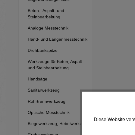
Beton-, Aspalt- und
Steinbearbeitung
Analoge Messtechnik
Hand- und Längenmesstechnik
Drehbankspitze
Werkzeuge für Beton, Aspalt
und Steinbearbeitung
Handsäge
Sanitärwerkzeug
Rohrtrennwerkzeug
Optische Messtechnik
Diese Website verw
Biegewerkzeug, Hebelwerkzeug
Grabewerkzeug,