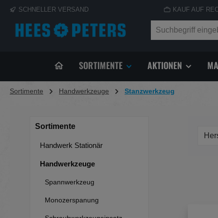
SCHNELLER VERSAND
KAUF AUF RE
springen
Zur Hauptnavigation springen
SORTIMENTE
AKTIONEN
MA
Sortimente
Handwerkzeuge
Stanzwerkzeug
Sortimente
Her
Handwerk Stationär
Handwerkzeuge
Spannwerkzeug
Monozerspanung
Schraubwerkzeugeinsatz