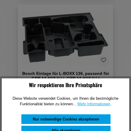
Bosch Einlage für L-BOXX 136, passend für
GSB 14,4/18 V-LI, GSR 14,4/18 V-LI
Wir respektieren Ihre Privatsphäre
8,82 €*
Diese Website verwendet Cookies, um Ihnen die bestmögliche
(pro 1 Stück)
Funktionalität bieten zu können...
Mehr Informationen
.
In den Warenkorb
Nur notwendige Cookies akzeptieren
Alle akzeptieren