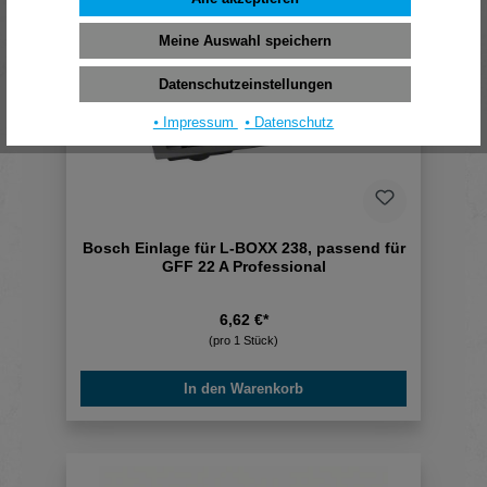
Meine Auswahl speichern
Datenschutzeinstellungen
⦁ Impressum
⦁ Datenschutz
Bosch Einlage für L-BOXX 238, passend für
GFF 22 A Professional
6,62 €*
(pro 1 Stück)
In den Warenkorb