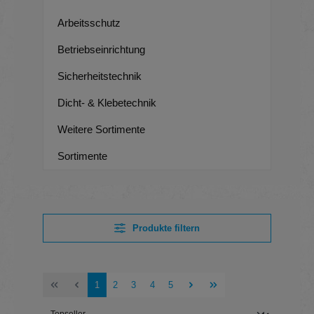
Arbeitsschutz
Betriebseinrichtung
Sicherheitstechnik
Dicht- & Klebetechnik
Weitere Sortimente
Sortimente
Produkte filtern
Seite
Seite
Seite
Seite
Seite
1
2
3
4
5