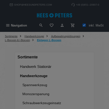
alt springen
SHOP@HEESUNDPETERS.COM
+49 (0)651–20907-0
Du hast 0 Produkte auf dem Merkzett
inkl. MwSt
Navigation
Sortimente
Handwerkzeuge
Aufbewahrungslösungen
L-Boxxen & i-Boxxen
Einlagen L-Boxxen
Sortimente
Handwerk Stationär
Handwerkzeuge
Spannwerkzeug
Monozerspanung
Schraubwerkzeugeinsatz