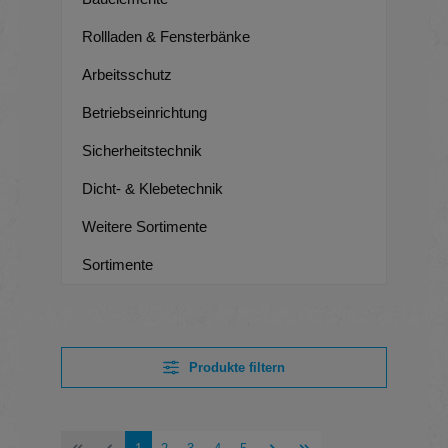
Rollladen & Fensterbänke
Arbeitsschutz
Betriebseinrichtung
Sicherheitstechnik
Dicht- & Klebetechnik
Weitere Sortimente
Sortimente
Produkte filtern
Seite
Seite
Seite
Seite
Seite