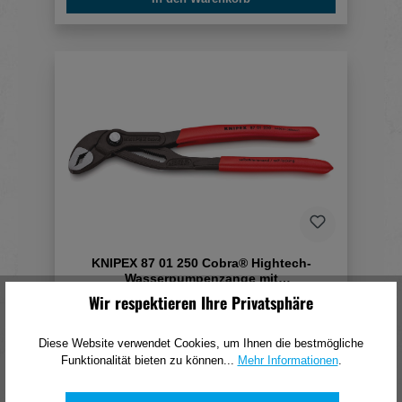
KNIPEX 87 01 250 Cobra® Hightech-
Wasserpumpenzange mit
rutschhemmendem
Wir respektieren Ihre Privatsphäre
28,41 €*
(pro 1 Stück)
Diese Website verwendet Cookies, um Ihnen die bestmögliche
Funktionalität bieten zu können...
Mehr Informationen
.
In den Warenkorb