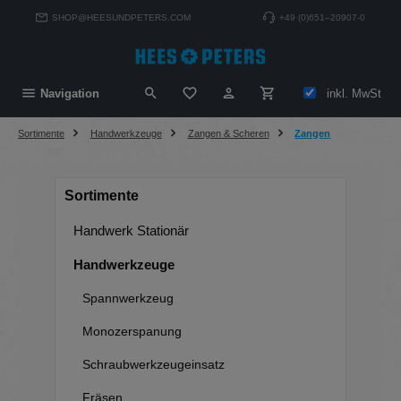
alt springen
SHOP@HEESUNDPETERS.COM
+49 (0)651–20907-0
Du hast 0 Produkte auf dem Merkzett
inkl. MwSt
Navigation
Sortimente
Handwerkzeuge
Zangen & Scheren
Zangen
Sortimente
Handwerk Stationär
Handwerkzeuge
Spannwerkzeug
Monozerspanung
Schraubwerkzeugeinsatz
Fräsen