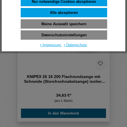
Nur notwendige Cookies akzeptieren
Alle akzeptieren
Meine Auswahl speichern
Datenschutzeinstellungen
⦁ Impressum
⦁ Datenschutz
KNIPEX 26 16 200 Flachrundzange mit
Schneide (Storchschnabelzange) isoliert
mit
34,63 €*
(pro 1 Stück)
In den Warenkorb