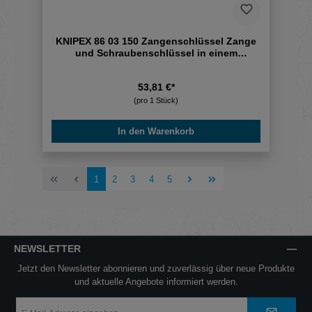
KNIPEX 86 03 150 Zangenschlüssel Zange
und Schraubenschlüssel in einem
Werkzeug
53,81 €*
(pro 1 Stück)
In den Warenkorb
Seite
Seite
Seite
Seite
Seite
1
2
3
4
5
NEWSLETTER
Jetzt den Newsletter abonnieren und zuverlässig über neue Produkte
und aktuelle Angebote informiert werden.
E-
Mail-