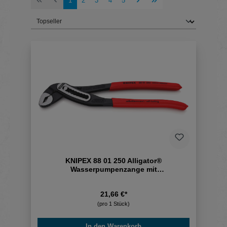
1
2
3
4
5
KNIPEX 88 01 250 Alligator®
Wasserpumpenzange mit
rutschhemmendem Kunststoff
21,66 €*
(pro 1 Stück)
In den Warenkorb