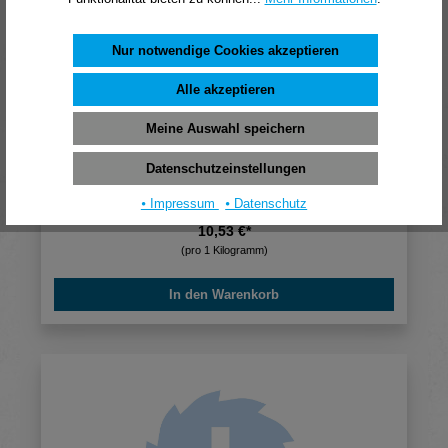
Nur notwendige Cookies akzeptieren
Alle akzeptieren
Meine Auswahl speichern
Riffeldübel Buche 8x40 mm lose geschüttet im
Datenschutzeinstellungen
Sack á 10 kg
⦁ Impressum
⦁ Datenschutz
10,53 €*
(pro 1 Kilogramm)
In den Warenkorb