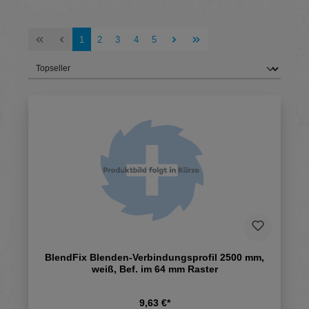
Seite
Seite
Seite
Seite
Seite
1
2
3
4
5
BlendFix Blenden-Verbindungsprofil 2500 mm,
weiß, Bef. im 64 mm Raster
9,63 €*