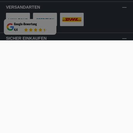
VERSANDARTEN
Google-Bewertung
LKW-Tour
Spedition
DHL
4,4
SICHER EINKAUFEN
Mehrfach ausgezeichnet und zertifiziert!
Facebook
Instagram
YouTube
LinkedIn
Website
Alle Preise inkl. gesetzl. Mehrwertsteuer zzgl.
Versandkosten
und ggf.
Nachnahmegebühren, wenn nicht anders angegeben.