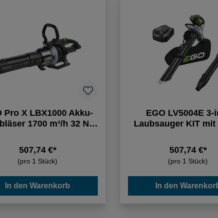
 Pro X LBX1000 Akku-
EGO LV5004E 3-i
bläser 1700 m³/h 32 Nm
Laubsauger KIT mit
IPX5
Akku und Ladege
507,74 €*
507,74 €*
(pro 1 Stück)
(pro 1 Stück)
In den Warenkorb
In den Warenkor