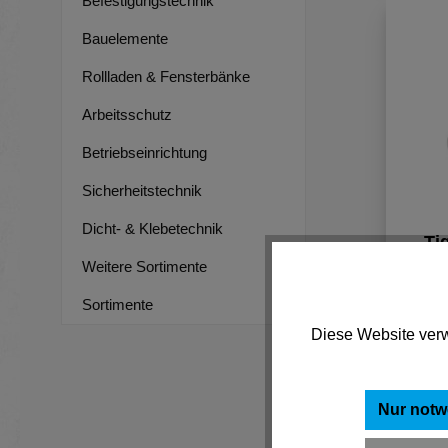
Befestigungstechnik
Bauelemente
Rollladen & Fensterbänke
Arbeitsschutz
Betriebseinrichtung
Sicherheitstechnik
Dicht- & Klebetechnik
Ti
Weitere Sortimente
Sortimente
Diese Website verw
Nur notw