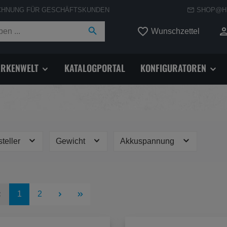
CHNUNG FÜR GESCHÄFTSKUNDEN
SHOP@H
Du hast
Wunschzettel
RKENWELT
KATALOGPORTAL
KONFIGURATOREN
steller
Gewicht
Akkuspannung
Seite
Seite
1
2