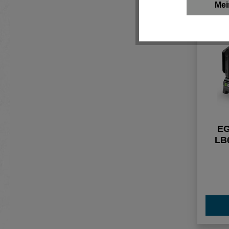
Mei
EG
LB
Lau