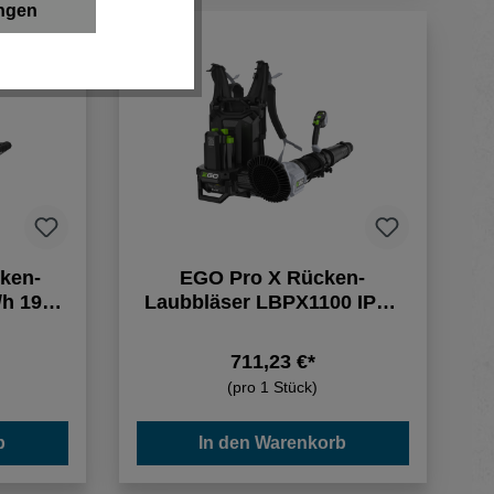
ungen
ken-
EGO Pro X Rücken-
/h 193
Laubbläser LBPX1100 IPX5
Motor
36 N 1870 m³/h
711,23 €*
(pro 1 Stück)
b
In den Warenkorb