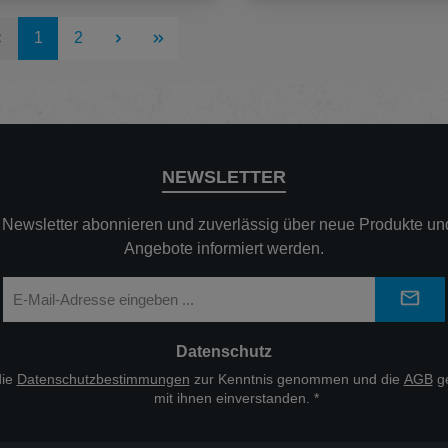
Seite
Seite
1
2
NEWSLETTER
n Newsletter abonnieren und zuverlässig über neue Produkte und
Angebote informiert werden.
E-
Mail-
Adresse
*
Datenschutz
die
Datenschutzbestimmungen
zur Kenntnis genommen und die
AGB
ge
mit ihnen einverstanden.
*