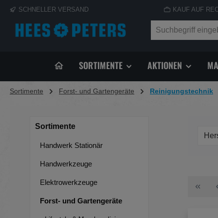
SCHNELLER VERSAND
KAUF AUF RE
springen
Zur Hauptnavigation springen
SORTIMENTE
AKTIONEN
MA
Sortimente
Forst- und Gartengeräte
Reinigungstechnik
Sortimente
Her
Handwerk Stationär
Handwerkzeuge
Elektrowerkzeuge
Forst- und Gartengeräte