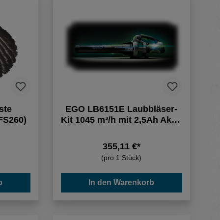
ste
EGO LB6151E Laubbläser-
FS260)
Kit 1045 m³/h mit 2,5Ah Akku
und Ladegerät
355,11 €*
(pro 1 Stück)
b
In den Warenkorb