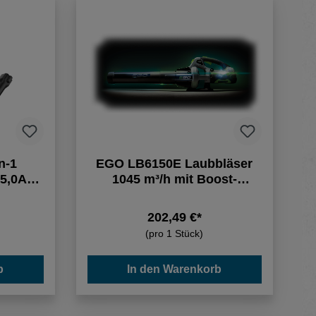
n-1
EGO LB6150E Laubbläser
 5,0Ah
1045 m³/h mit Boost-
rät
Funktion
202,49 €*
(pro 1 Stück)
b
In den Warenkorb