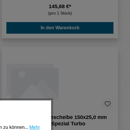
145,68 €*
(pro 1 Stück)
In den Warenkorb
Nozar Dia-Trennscheibe 150x25,0 mm
BEPO-Spezial Turbo
n zu können...
Mehr