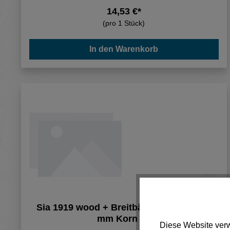
14,53 €*
(pro 1 Stück)
In den Warenkorb
Sia 1919 wood + Breitbänder 1350x2620
mm Korn 80
Diese Website verw