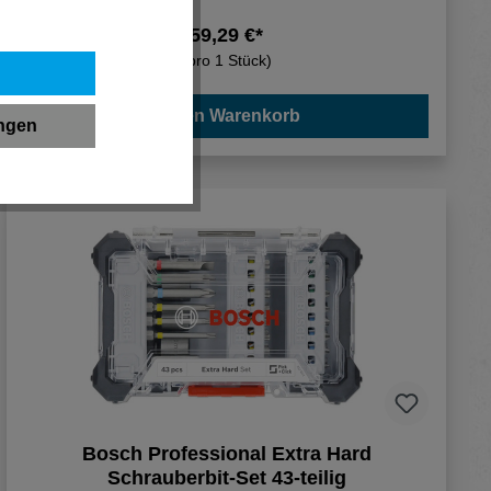
59,29 €*
(pro 1 Stück)
In den Warenkorb
ungen
Bosch Professional Extra Hard
Schrauberbit-Set 43-teilig