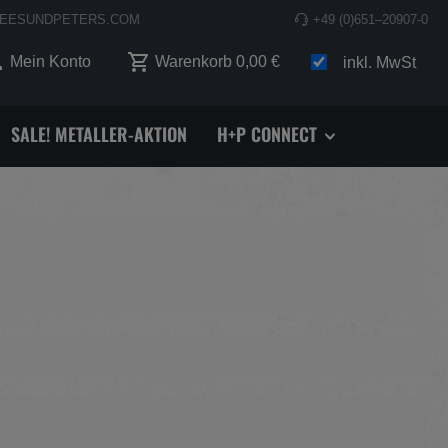
EESUNDPETERS.COM
+49 (0)651–20907-0
 0 Produkte auf dem Merkzettel
Mein Konto
Warenkorb
0,00 €
inkl. MwSt
SALE! METALLER-AKTION
H+P CONNECT