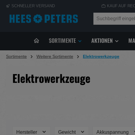
SCHNELLER VERSAND
KAUF AUF RE
springen
Zur Hauptnavigation springen
SORTIMENTE
AKTIONEN
MA
Sortimente
Weitere Sortimente
Elektrowerkzeuge
Elektrowerkzeuge
Hersteller
Gewicht
Akkuspannung