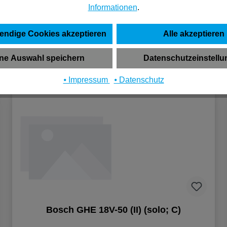
Informationen
.
65,39 €*
(pro 1 Stück)
endige Cookies akzeptieren
Alle akzeptieren
In den Warenkorb
ne Auswahl speichern
Datenschutzeinstell
⦁ Impressum
⦁ Datenschutz
Bosch GHE 18V-50 (II) (solo; C)