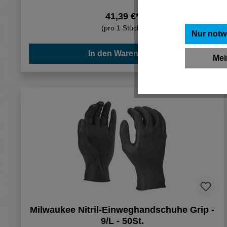
41,39 €*
(pro 1 Stück)
Nur notw
In den Warenkorb
Mei
Milwaukee Nitril-Einweghandschuhe Grip -
9/L - 50St.