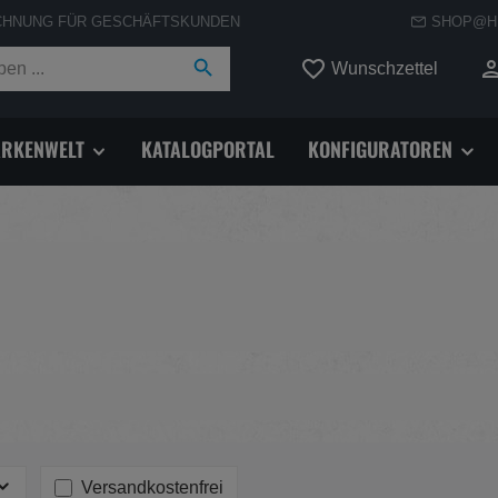
CHNUNG FÜR GESCHÄFTSKUNDEN
SHOP@H
Du hast
Wunschzettel
RKENWELT
KATALOGPORTAL
KONFIGURATOREN
Filter hinzufügen: Versandkostenfrei
Versandkostenfrei