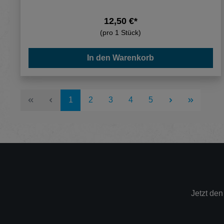
12,50 €*
(pro 1 Stück)
In den Warenkorb
Seite
Seite
Seite
Seite
Seite
1
2
3
4
5
Jetzt de