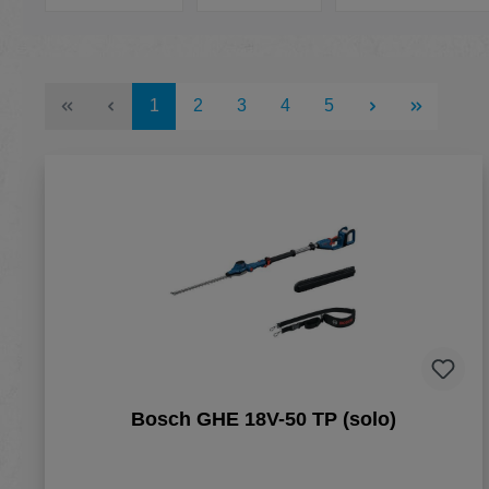
Seite
Seite
Seite
Seite
Seite
1
2
3
4
5
Bosch GHE 18V-50 TP (solo)