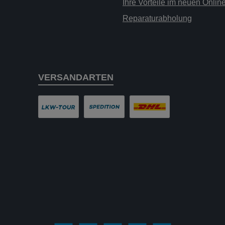
Ihre Vorteile im neuen Onli
Reparaturabholung
VERSANDARTEN
LKW-Tour
Spedition
DHL