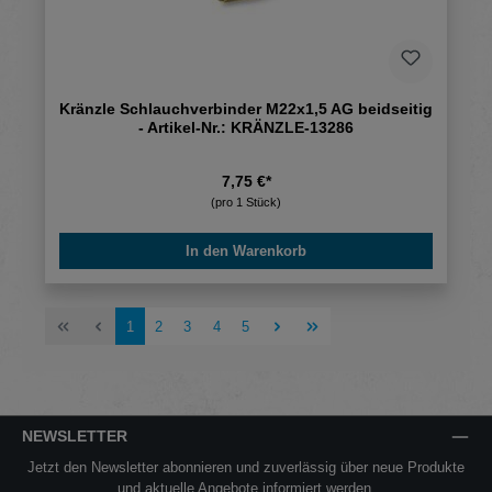
Kränzle Schlauchverbinder M22x1,5 AG beidseitig
- Artikel-Nr.: KRÄNZLE-13286
7,75 €*
(pro 1 Stück)
In den Warenkorb
Seite
Seite
Seite
Seite
Seite
1
2
3
4
5
NEWSLETTER
Jetzt den Newsletter abonnieren und zuverlässig über neue Produkte
und aktuelle Angebote informiert werden.