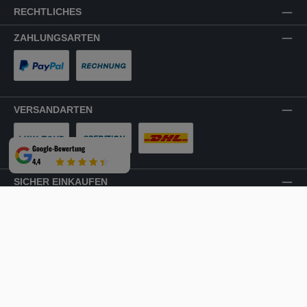
RECHTLICHES
ZAHLUNGSARTEN
PayPal
Rechnung
VERSANDARTEN
Google-Bewertung
LKW-Tour
Spedition
DHL
4,4
SICHER EINKAUFEN
Mehrfach ausgezeichnet und zertifiziert!