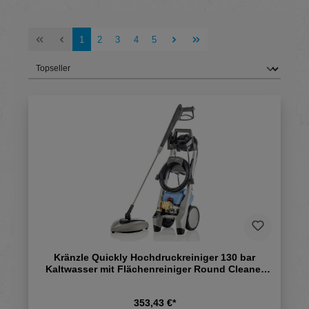
Seite
Seite
Seite
Seite
Seite
1
2
3
4
5
Kränzle Quickly Hochdruckreiniger 130 bar
Kaltwasser mit Flächenreiniger Round Cleaner
UFO
353,43 €*