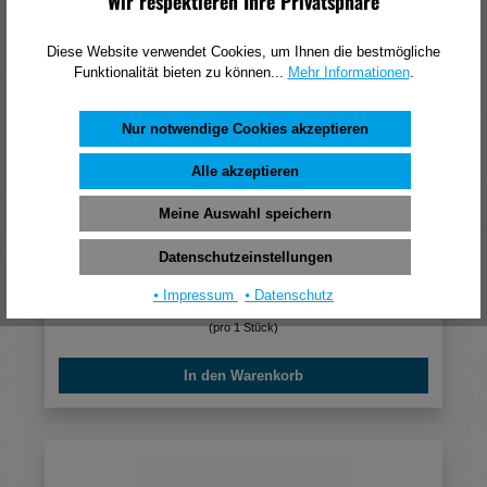
Wir respektieren Ihre Privatsphäre
Diese Website verwendet Cookies, um Ihnen die bestmögliche
Funktionalität bieten zu können...
Mehr Informationen
.
Nur notwendige Cookies akzeptieren
Alle akzeptieren
Meine Auswahl speichern
Kränzle Rohrreinigungsschlauch 25 m
Stecksystem D12 mit Frontbohrung 125503-F
Datenschutzeinstellungen
⦁ Impressum
⦁ Datenschutz
207,66 €*
(pro 1 Stück)
In den Warenkorb