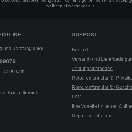
die
Datenschutzbestimmungen
zur Kenntnis genommen und die
AGB
ge
mit ihnen einverstanden.
*
HOTLINE
SUPPORT
g und Beratung unter:
Kontakt
Versand- und Lieferbedingu
209070
Zahlungsmethoden
 - 17:00 Uhr
Retourenformular für Privat
Retourenformular für Gesch
nser
Kontaktformular
.
FAQ
Ihre Vorteile im neuen Onli
Reparaturabholung