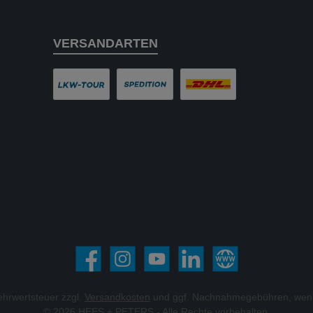
VERSANDARTEN
LKW-Tour
Spedition
DHL
Facebook
Instagram
YouTube
LinkedIn
Website
Mehrwertsteuer zzgl.
Versandkosten
und ggf. Nachnahmegebühren, wenn
© 2026 HEES + PETERS - Alle Rechte vorbehalten.