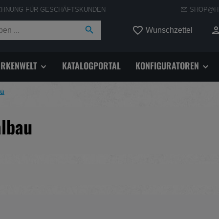
CHNUNG FÜR GESCHÄFTSKUNDEN
SHOP@H
Du hast
Wunschzettel
RKENWELT
KATALOGPORTAL
KONFIGURATOREN
au
albau