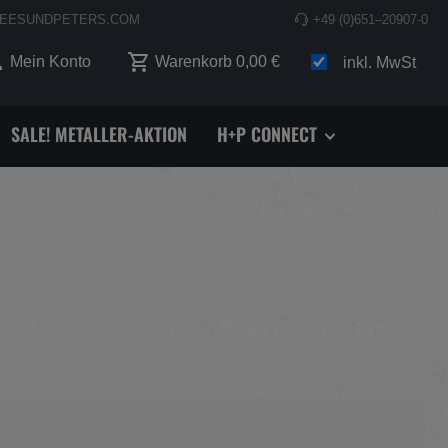
EESUNDPETERS.COM
+49 (0)651–20907-0
 0 Produkte auf dem Merkzettel
Mein Konto
Warenkorb
0,00 €
inkl. MwSt
SALE! METALLER-AKTION
H+P CONNECT