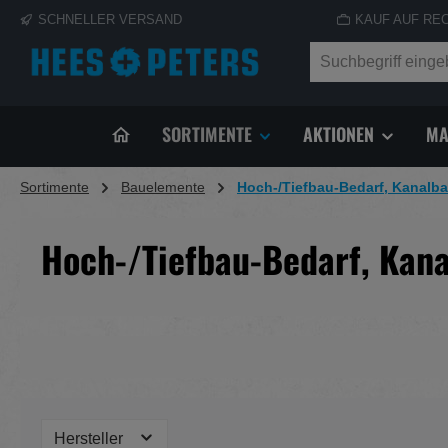
SCHNELLER VERSAND
KAUF AUF RE
springen
Zur Hauptnavigation springen
SORTIMENTE
AKTIONEN
MA
Sortimente
Bauelemente
Hoch-/Tiefbau-Bedarf, Kanalb
Hoch-/Tiefbau-Bedarf, Kan
Hersteller