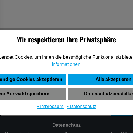
Wir respektieren Ihre Privatsphäre
endet Cookies, um Ihnen die bestmögliche Funktionalität biete
Informationen
.
NEWSLETTER
endige Cookies akzeptieren
Alle akzeptieren
n Newsletter abonnieren und zuverlässig über neue Produkte und
ne Auswahl speichern
Datenschutzeinstell
Angebote informiert werden.
E-
⦁ Impressum
⦁ Datenschutz
Mail-
Adresse
*
Datenschutz