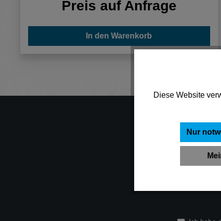
Preis auf Anfrage
In den Warenkorb
Diese Website verw
Nur notw
Jetzt de
Mei