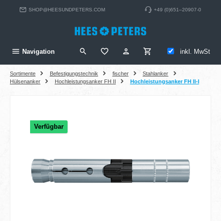
alt springen
SHOP@HEESUNDPETERS.COM
+49 (0)651–20907-0
inkl. MwSt
Navigation
Sortimente
Befestigungstechnik
fischer
Stahlanker
Hülsenanker
Hochleistungsanker FH II
Hochleistungsanker FH II-I
Bildergalerie überspringen
Verfügbar