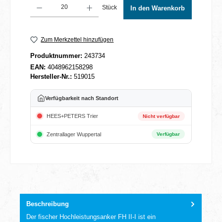
Produkt Anzahl: Gib den gewünschten Wert ein oder benutze die Schaltflächen um 
Stück
In den Warenkorb
Zum Merkzettel hinzufügen
Produktnummer:
243734
EAN:
4048962158298
Hersteller-Nr.:
519015
Verfügbarkeit nach Standort
HEES+PETERS Trier
Nicht verfügbar
Zentrallager Wuppertal
Verfügbar
Beschreibung
Der fischer Hochleistungsanker FH II-I ist ein