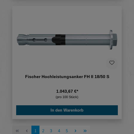
Fischer Hochleistungsanker FH II 18/50 S
1.043,67 €*
(pro 100 Stück)
In den Warenkorb
Seite
Seite
Seite
Seite
Seite
1
2
3
4
5