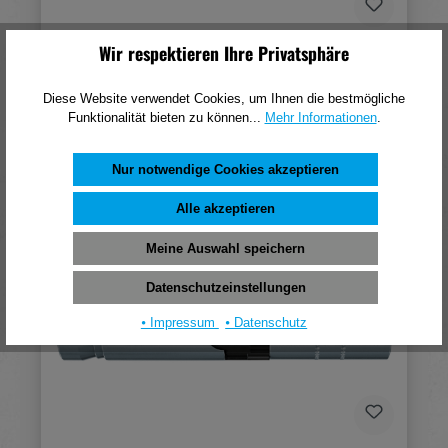
Wir respektieren Ihre Privatsphäre
Fischer Innengewindeanker FH II 15/M10 I
686,39 €*
Diese Website verwendet Cookies, um Ihnen die bestmögliche
Funktionalität bieten zu können...
Mehr Informationen
.
(pro 100 Stück)
In den Warenkorb
Nur notwendige Cookies akzeptieren
Alle akzeptieren
Meine Auswahl speichern
Datenschutzeinstellungen
⦁ Impressum
⦁ Datenschutz