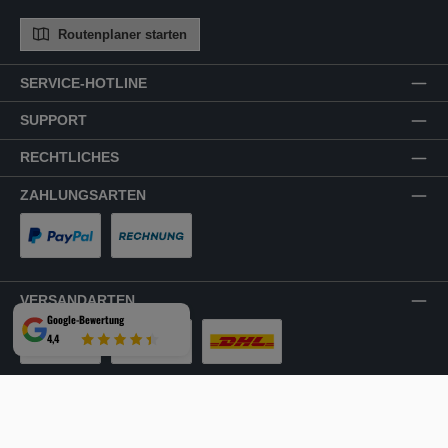
Routenplaner starten
SERVICE-HOTLINE
SUPPORT
RECHTLICHES
ZAHLUNGSARTEN
PayPal
Rechnung
VERSANDARTEN
Google-Bewertung
4,4
LKW-Tour
Spedition
DHL
SICHER EINKAUFEN
Mehrfach ausgezeichnet und zertifiziert!