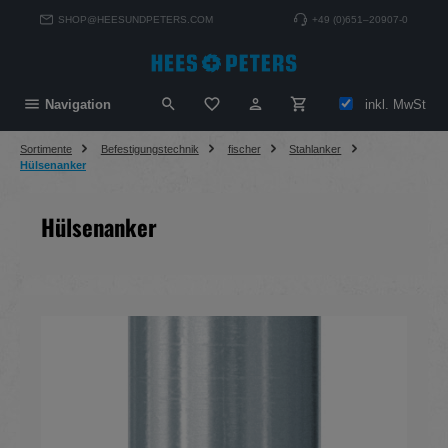
alt springen
SHOP@HEESUNDPETERS.COM
+49 (0)651–20907-0
Du hast 0 Produkte auf dem Merkzett
inkl. MwSt
Navigation
Sortimente
Befestigungstechnik
fischer
Stahlanker
Hülsenanker
Hülsenanker