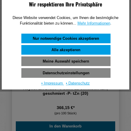
In den Warenkorb
Wir respektieren Ihre Privatsphäre
Diese Website verwendet Cookies, um Ihnen die bestmögliche
Funktionalität bieten zu können...
Mehr Informationen
.
Nur notwendige Cookies akzeptieren
Alle akzeptieren
Meine Auswahl speichern
Datenschutzeinstellungen
⦁ Impressum
⦁ Datenschutz
Reyher EN 14399 -6 Stahl 12 Scheiben tZn,
geschmiert -P- tZn (20)
366,15 €*
(pro 100 Stück)
In den Warenkorb