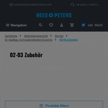
alt springen
SHOP@HEESUNDPETERS.COM
+49 (0)651–20907-0
Du hast 0 Produkte auf dem Merkzett
inkl. MwSt
Navigation
Sortimente
Befestigungstechnik
Reyher
02 Stahlbau-Schrauben/Muttern/Zubehör
02-03 Zubehör
02-03 Zubehör
Produkte filtern