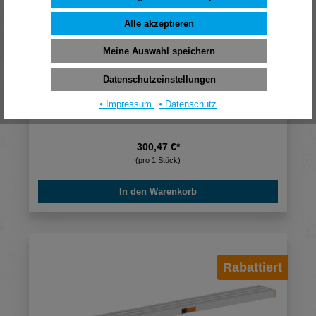
Alle akzeptieren
Meine Auswahl speichern
Datenschutzeinstellungen
⦁ Impressum
⦁ Datenschutz
Layher Alu-Telesteg, 1351290, 1620 mm
300,47 €*
(pro 1 Stück)
In den Warenkorb
Rabattiert