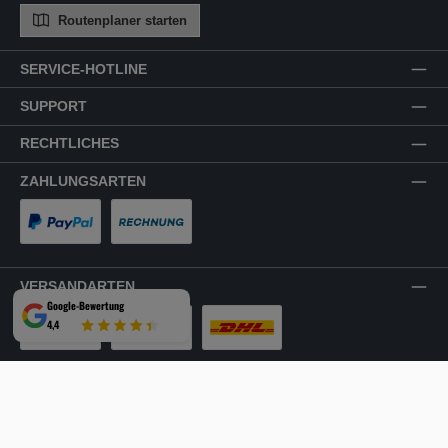
Routenplaner starten
SERVICE-HOTLINE
SUPPORT
RECHTLICHES
ZAHLUNGSARTEN
PayPal
Rechnung
VERSANDARTEN
Google-Bewertung
4,4
LKW-Tour
Spedition
DHL
SICHER EINKAUFEN
Mehrfach ausgezeichnet und zertifiziert!