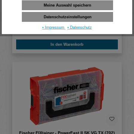
Meine Auswahl speichern
Fischer Meisterbox - PowerFast II SK TG/VG
TX(222)
Datenschutzeinstellungen
18,11 €*
⦁ Impressum
⦁ Datenschutz
(pro 1 Stück)
In den Warenkorb
Fischer FIXtainer - PowerFast II SK VG TX (702)