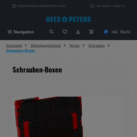
alt springen
SHOP@HEESUNDPETERS.COM
+49 (0)651–20907-0
Du hast 0 Produkte auf dem Merkzett
inkl. MwSt
Navigation
Sortimente
Befestigungstechnik
fischer
Schrauben
Schrauben-Boxen
Schrauben-Boxen