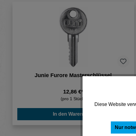
Junie Furore Masterschlüssel
12,86 €*
(pro 1 Stück)
Diese Website verw
In den Warenkorb
Nur notw