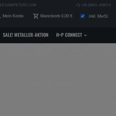
EESUNDPETERS.COM
+49 (0)651–20907-0
 0 Produkte auf dem Merkzettel
Mein Konto
Warenkorb
0,00 €
inkl. MwSt
SALE! METALLER-AKTION
H+P CONNECT