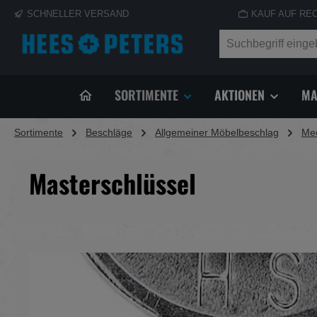
SCHNELLER VERSAND
KAUF AUF RE
springen
Zur Hauptnavigation springen
SORTIMENTE
AKTIONEN
MA
Sortimente
Beschläge
Allgemeiner Möbelbeschlag
Mec
Masterschlüssel