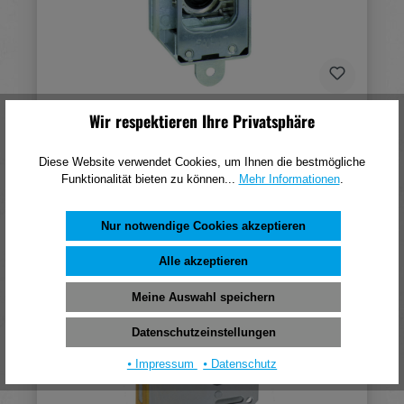
Junie ASS Riegelschloss 1781 25 mm o. Einsatz
Wir respektieren Ihre Privatsphäre
16,22 €*
Diese Website verwendet Cookies, um Ihnen die bestmögliche
(pro 1 Stück)
Funktionalität bieten zu können...
Mehr Informationen
.
In den Warenkorb
Nur notwendige Cookies akzeptieren
Alle akzeptieren
Meine Auswahl speichern
Datenschutzeinstellungen
⦁ Impressum
⦁ Datenschutz