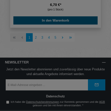
6,70 €*
(pro 1 Stück)
In den Warenkorb
Seite
Seite
Seite
Seite
Seite
1
2
3
4
5
NEWSLETTER
Jetzt den Newsletter abonnieren und zuverlässig über neue Produkte
und aktuelle Angebote informiert werden.
E-
Mail-
Adresse
*
Datenschutz
Ich habe die
Datenschutzbestimmungen
zur Kenntnis genommen und die
AGB
gelesen und bin mit ihnen einverstanden.
*