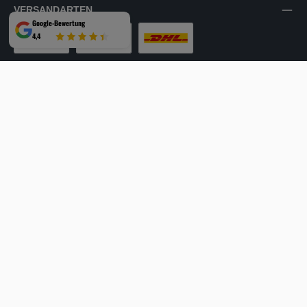
VERSANDARTEN
Google-Bewertung
4,4
LKW-Tour
Spedition
DHL
SICHER EINKAUFEN
Mehrfach ausgezeichnet und zertifiziert!
Facebook
Instagram
YouTube
LinkedIn
Website
Alle Preise inkl. gesetzl. Mehrwertsteuer zzgl.
Versandkosten
und ggf.
Nachnahmegebühren, wenn nicht anders angegeben.
© 2026 HEES + PETERS - Alle Rechte vorbehalten.