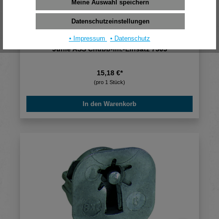
Meine Auswahl speichern
Datenschutzeinstellungen
⦁ Impressum
⦁ Datenschutz
Junie ASS Chubb-Im.-Einsatz 7505
15,18 €*
(pro 1 Stück)
In den Warenkorb