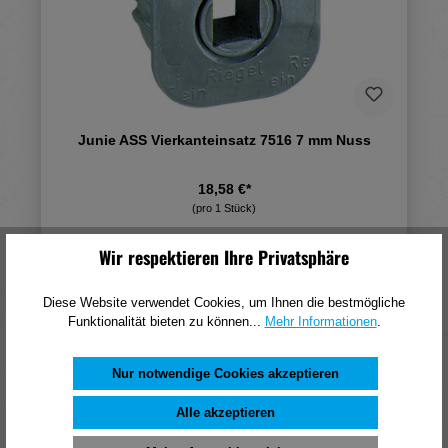
Junie ASS Vierkanteinsatz 7516 7 mm Nuss
18,58 €*
(pro 1 Stück)
Wir respektieren Ihre Privatsphäre
In den Warenkorb
Diese Website verwendet Cookies, um Ihnen die bestmögliche
Funktionalität bieten zu können...
Mehr Informationen
.
Nur notwendige Cookies akzeptieren
Alle akzeptieren