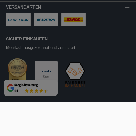
VERSANDARTEN
LKW-Tour
Spedition
DHL
SICHER EINKAUFEN
Mehrfach ausgezeichnet und zertifiziert!
Google-Bewertung
4,4
Facebook
Instagram
YouTube
LinkedIn
Website
Alle Preise inkl. gesetzl. Mehrwertsteuer zzgl.
Versandkosten
und ggf.
Nachnahmegebühren, wenn nicht anders angegeben.