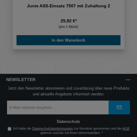
Junie ASS-Einsatz 7507 mit Zuhaltung 2
25,92 €*
(pro 1 Stück)
In den Warenkorb
NEWSLETTER
Jetzt den Newsletter abonnieren und zuverlässig über neue Produkte
und aktuelle Angebote informiert werden.
E-
Mail-
Adresse
*
Datenschutz
Ich habe die
Datenschutzbestimmungen
zur Kenntnis genommen und die
AGB
gelesen und bin mit ihnen einverstanden.
*