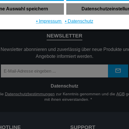
ne Auswahl speichern
Datenschutzeinstell
⦁ Impressum
⦁ Datenschutz
NEWSLETTER
n Newsletter abonnieren und zuverlässig über neue Produkte und
Angebote informiert werden.
E-
Mail-
Adresse
*
Datenschutz
die
Datenschutzbestimmungen
zur Kenntnis genommen und die
AGB
ge
mit ihnen einverstanden.
*
HOTLINE
SUPPORT