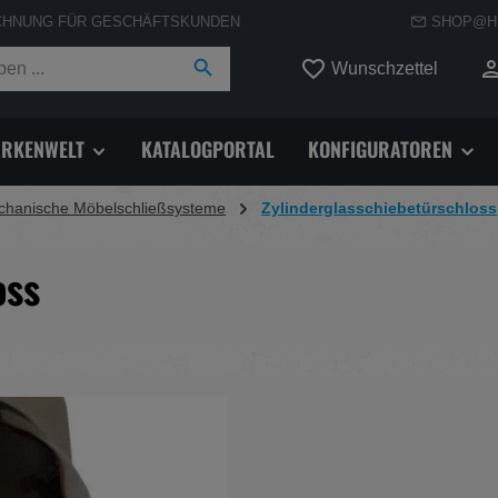
CHNUNG FÜR GESCHÄFTSKUNDEN
SHOP@H
Du hast
Wunschzettel
RKENWELT
KATALOGPORTAL
KONFIGURATOREN
hanische Möbelschließsysteme
Zylinderglasschiebetürschloss
oss