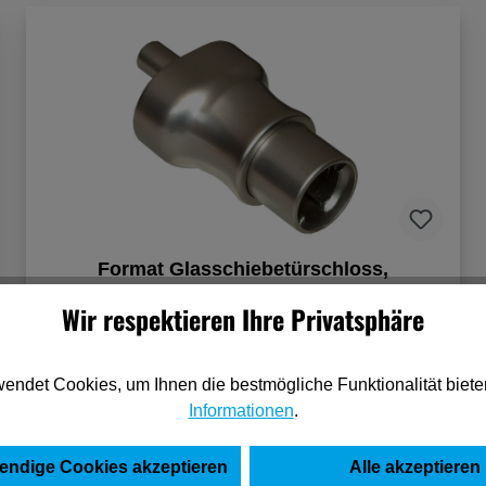
Format Glasschiebetürschloss,
Edelstahloptik
Wir respektieren Ihre Privatsphäre
1.720,10 €*
(pro 100 Stück)
endet Cookies, um Ihnen die bestmögliche Funktionalität biete
Informationen
.
In den Warenkorb
endige Cookies akzeptieren
Alle akzeptieren