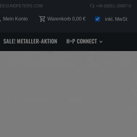
EESUNDPETERS.COM
+49 (0)651–20907-0
 0 Produkte auf dem Merkzettel
Mein Konto
Warenkorb
0,00 €
inkl. MwSt
SALE! METALLER-AKTION
H+P CONNECT