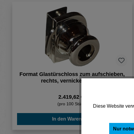
Format Glastürschloss zum aufschieben,
rechts, vernickelt poliert
2.419,62 €*
(pro 100 Stück)
Diese Website verw
In den Warenkorb
Nur notw