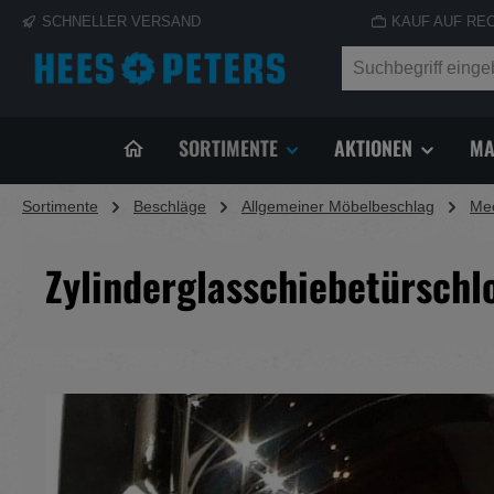
SCHNELLER VERSAND
KAUF AUF RE
springen
Zur Hauptnavigation springen
SORTIMENTE
AKTIONEN
MA
Sortimente
Beschläge
Allgemeiner Möbelbeschlag
Mec
Zylinderglasschiebetürschl